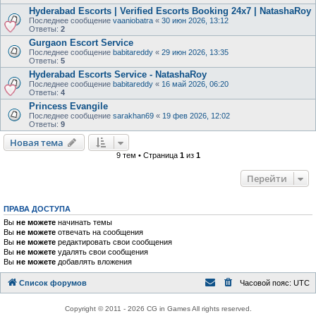
Hyderabad Escorts | Verified Escorts Booking 24x7 | NatashaRoy
Последнее сообщение
vaaniobatra
«
30 июн 2026, 13:12
Ответы:
2
Gurgaon Escort Service
Последнее сообщение
babitareddy
«
29 июн 2026, 13:35
Ответы:
5
Hyderabad Escorts Service - NatashaRoy
Последнее сообщение
babitareddy
«
16 май 2026, 06:20
Ответы:
4
Princess Evangile
Последнее сообщение
sarakhan69
«
19 фев 2026, 12:02
Ответы:
9
Новая тема
9 тем • Страница
1
из
1
Перейти
ПРАВА ДОСТУПА
Вы
не можете
начинать темы
Вы
не можете
отвечать на сообщения
Вы
не можете
редактировать свои сообщения
Вы
не можете
удалять свои сообщения
Вы
не можете
добавлять вложения
Список форумов
Часовой пояс:
UTC
Copyright © 2011 - 2026 CG in Games All rights reserved.