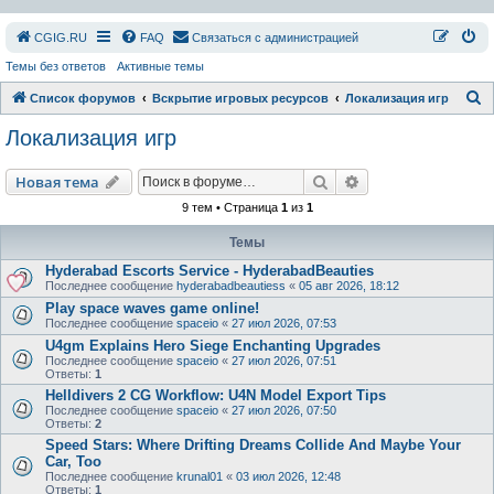
СGIG.RU
FAQ
Связаться с администрацией
Темы без ответов
Активные темы
П
Список форумов
Вскрытие игровых ресурсов
Локализация игр
о
Локализация игр
и
с
Поиск
Расширенный пои
Новая тема
к
9 тем • Страница
1
из
1
Темы
Hyderabad Escorts Service - HyderabadBeauties
Последнее сообщение
hyderabadbeautiess
«
05 авг 2026, 18:12
Play space waves game online!
Последнее сообщение
spaceio
«
27 июл 2026, 07:53
U4gm Explains Hero Siege Enchanting Upgrades
Последнее сообщение
spaceio
«
27 июл 2026, 07:51
Ответы:
1
Helldivers 2 CG Workflow: U4N Model Export Tips
Последнее сообщение
spaceio
«
27 июл 2026, 07:50
Ответы:
2
Speed Stars: Where Drifting Dreams Collide And Maybe Your
Car, Too
Последнее сообщение
krunal01
«
03 июл 2026, 12:48
Ответы:
1