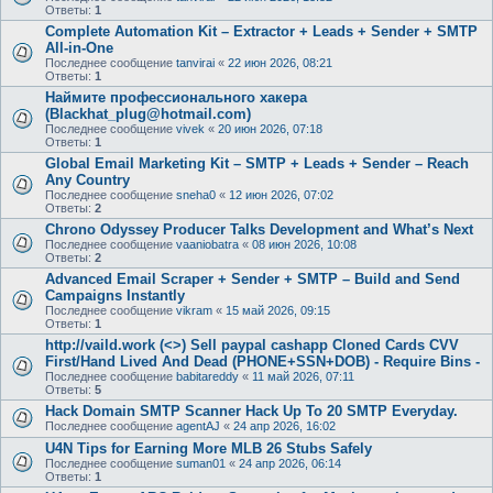
Ответы:
1
Complete Automation Kit – Extractor + Leads + Sender + SMTP
All-in-One
Последнее сообщение
tanvirai
«
22 июн 2026, 08:21
Ответы:
1
Наймите профессионального хакера
(Blackhat_plug@hotmail.com)
Последнее сообщение
vivek
«
20 июн 2026, 07:18
Ответы:
1
Global Email Marketing Kit – SMTP + Leads + Sender – Reach
Any Country
Последнее сообщение
sneha0
«
12 июн 2026, 07:02
Ответы:
2
Chrono Odyssey Producer Talks Development and What’s Next
Последнее сообщение
vaaniobatra
«
08 июн 2026, 10:08
Ответы:
2
Advanced Email Scraper + Sender + SMTP – Build and Send
Campaigns Instantly
Последнее сообщение
vikram
«
15 май 2026, 09:15
Ответы:
1
http://vaild.work (<>) Sell paypal cashapp Cloned Cards CVV
First/Hand Lived And Dead (PHONE+SSN+DOB) - Require Bins -
Последнее сообщение
babitareddy
«
11 май 2026, 07:11
Ответы:
5
Hack Domain SMTP Scanner Hack Up To 20 SMTP Everyday.
Последнее сообщение
agentAJ
«
24 апр 2026, 16:02
U4N Tips for Earning More MLB 26 Stubs Safely
Последнее сообщение
suman01
«
24 апр 2026, 06:14
Ответы:
1