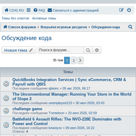
СGIG.RU
FAQ
Связаться с администрацией
Темы без ответов
Активные темы
П
Список форумов
Вскрытие игровых ресурсов
Обсуждение кода
о
Обсуждение кода
и
с
Поиск
Расширенный пои
Новая тема
к
1
2
След.
35 тем
Темы
QuickBooks Integration Services | Sync eCommerce, CRM &
Payroll with QBIS
Последнее сообщение
qbisinc
«
05 авг 2026, 06:17
The Unconventional Manager: Running Your Store in the World
of Slope 2
Последнее сообщение
unemployed123
«
30 июл 2026, 03:43
challenge game
Последнее сообщение
Trentelson
«
20 июл 2026, 02:59
Battlefield 6 Assault Rifles: The NVO-228E Dominates with
Power and Control
Последнее сообщение
kewoyox
«
09 июл 2026, 16:22
Ответы:
4