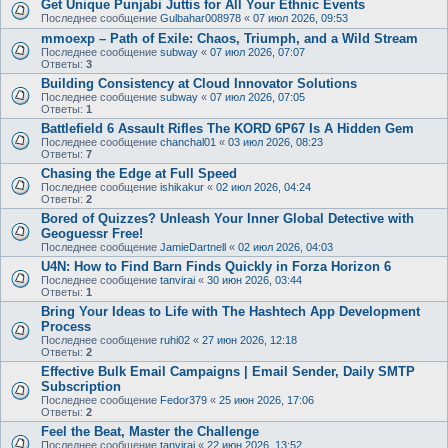
Get Unique Punjabi Juttis for All Your Ethnic Events
Последнее сообщение
Gulbahar008978
«
07 июл 2026, 09:53
mmoexp – Path of Exile: Chaos, Triumph, and a Wild Stream
Последнее сообщение
subway
«
07 июл 2026, 07:07
Ответы:
3
Building Consistency at Cloud Innovator Solutions
Последнее сообщение
subway
«
07 июл 2026, 07:05
Ответы:
1
Battlefield 6 Assault Rifles The KORD 6P67 Is A Hidden Gem
Последнее сообщение
chanchal01
«
03 июл 2026, 08:23
Ответы:
7
Chasing the Edge at Full Speed
Последнее сообщение
ishikakur
«
02 июл 2026, 04:24
Ответы:
2
Bored of Quizzes? Unleash Your Inner Global Detective with
Geoguessr Free!
Последнее сообщение
JamieDartnell
«
02 июл 2026, 04:03
U4N: How to Find Barn Finds Quickly in Forza Horizon 6
Последнее сообщение
tanvirai
«
30 июн 2026, 03:44
Ответы:
1
Bring Your Ideas to Life with The Hashtech App Development
Process
Последнее сообщение
ruhi02
«
27 июн 2026, 12:18
Ответы:
2
Effective Bulk Email Campaigns | Email Sender, Daily SMTP
Subscription
Последнее сообщение
Fedor379
«
25 июн 2026, 17:06
Ответы:
2
Feel the Beat, Master the Challenge
Последнее сообщение
tanvirai
«
22 июн 2026, 13:52