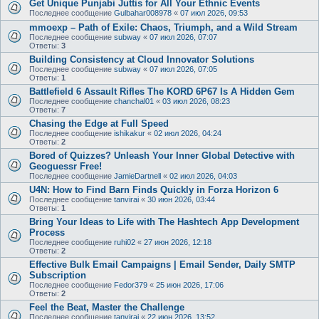
Get Unique Punjabi Juttis for All Your Ethnic Events
Последнее сообщение
Gulbahar008978
«
07 июл 2026, 09:53
mmoexp – Path of Exile: Chaos, Triumph, and a Wild Stream
Последнее сообщение
subway
«
07 июл 2026, 07:07
Ответы:
3
Building Consistency at Cloud Innovator Solutions
Последнее сообщение
subway
«
07 июл 2026, 07:05
Ответы:
1
Battlefield 6 Assault Rifles The KORD 6P67 Is A Hidden Gem
Последнее сообщение
chanchal01
«
03 июл 2026, 08:23
Ответы:
7
Chasing the Edge at Full Speed
Последнее сообщение
ishikakur
«
02 июл 2026, 04:24
Ответы:
2
Bored of Quizzes? Unleash Your Inner Global Detective with
Geoguessr Free!
Последнее сообщение
JamieDartnell
«
02 июл 2026, 04:03
U4N: How to Find Barn Finds Quickly in Forza Horizon 6
Последнее сообщение
tanvirai
«
30 июн 2026, 03:44
Ответы:
1
Bring Your Ideas to Life with The Hashtech App Development
Process
Последнее сообщение
ruhi02
«
27 июн 2026, 12:18
Ответы:
2
Effective Bulk Email Campaigns | Email Sender, Daily SMTP
Subscription
Последнее сообщение
Fedor379
«
25 июн 2026, 17:06
Ответы:
2
Feel the Beat, Master the Challenge
Последнее сообщение
tanvirai
«
22 июн 2026, 13:52