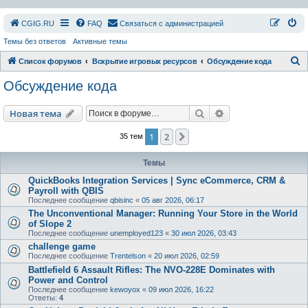
СGIG.RU
FAQ
Связаться с администрацией
Темы без ответов
Активные темы
П
Список форумов
Вскрытие игровых ресурсов
Обсуждение кода
о
Обсуждение кода
и
с
Поиск
Расширенный пои
Новая тема
к
1
2
След.
35 тем
Темы
QuickBooks Integration Services | Sync eCommerce, CRM &
Payroll with QBIS
Последнее сообщение
qbisinc
«
05 авг 2026, 06:17
The Unconventional Manager: Running Your Store in the World
of Slope 2
Последнее сообщение
unemployed123
«
30 июл 2026, 03:43
challenge game
Последнее сообщение
Trentelson
«
20 июл 2026, 02:59
Battlefield 6 Assault Rifles: The NVO-228E Dominates with
Power and Control
Последнее сообщение
kewoyox
«
09 июл 2026, 16:22
Ответы:
4