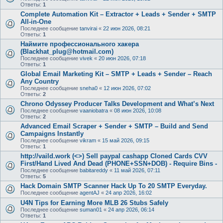
Ответы:
1
Complete Automation Kit – Extractor + Leads + Sender + SMTP
All-in-One
Последнее сообщение
tanvirai
«
22 июн 2026, 08:21
Ответы:
1
Наймите профессионального хакера
(Blackhat_plug@hotmail.com)
Последнее сообщение
vivek
«
20 июн 2026, 07:18
Ответы:
1
Global Email Marketing Kit – SMTP + Leads + Sender – Reach
Any Country
Последнее сообщение
sneha0
«
12 июн 2026, 07:02
Ответы:
2
Chrono Odyssey Producer Talks Development and What’s Next
Последнее сообщение
vaaniobatra
«
08 июн 2026, 10:08
Ответы:
2
Advanced Email Scraper + Sender + SMTP – Build and Send
Campaigns Instantly
Последнее сообщение
vikram
«
15 май 2026, 09:15
Ответы:
1
http://vaild.work (<>) Sell paypal cashapp Cloned Cards CVV
First/Hand Lived And Dead (PHONE+SSN+DOB) - Require Bins -
Последнее сообщение
babitareddy
«
11 май 2026, 07:11
Ответы:
5
Hack Domain SMTP Scanner Hack Up To 20 SMTP Everyday.
Последнее сообщение
agentAJ
«
24 апр 2026, 16:02
U4N Tips for Earning More MLB 26 Stubs Safely
Последнее сообщение
suman01
«
24 апр 2026, 06:14
Ответы:
1