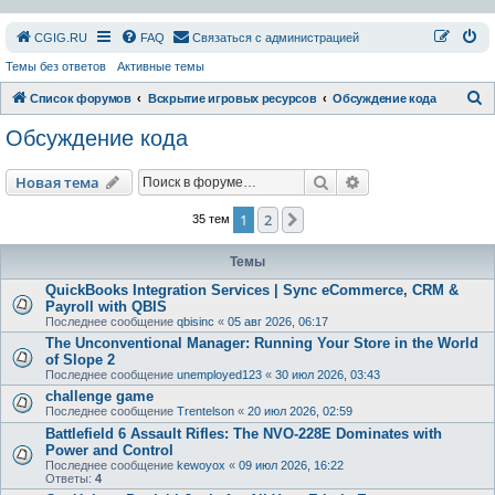
СGIG.RU
FAQ
Связаться с администрацией
Темы без ответов
Активные темы
П
Список форумов
Вскрытие игровых ресурсов
Обсуждение кода
о
Обсуждение кода
и
с
Поиск
Расширенный пои
Новая тема
к
1
2
След.
35 тем
Темы
QuickBooks Integration Services | Sync eCommerce, CRM &
Payroll with QBIS
Последнее сообщение
qbisinc
«
05 авг 2026, 06:17
The Unconventional Manager: Running Your Store in the World
of Slope 2
Последнее сообщение
unemployed123
«
30 июл 2026, 03:43
challenge game
Последнее сообщение
Trentelson
«
20 июл 2026, 02:59
Battlefield 6 Assault Rifles: The NVO-228E Dominates with
Power and Control
Последнее сообщение
kewoyox
«
09 июл 2026, 16:22
Ответы:
4