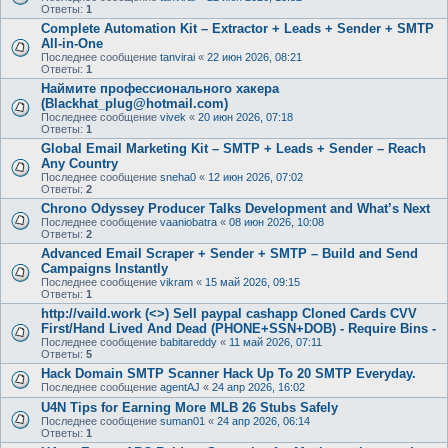
Ответы:
1
Complete Automation Kit – Extractor + Leads + Sender + SMTP
All-in-One
Последнее сообщение
tanvirai
«
22 июн 2026, 08:21
Ответы:
1
Наймите профессионального хакера
(Blackhat_plug@hotmail.com)
Последнее сообщение
vivek
«
20 июн 2026, 07:18
Ответы:
1
Global Email Marketing Kit – SMTP + Leads + Sender – Reach
Any Country
Последнее сообщение
sneha0
«
12 июн 2026, 07:02
Ответы:
2
Chrono Odyssey Producer Talks Development and What’s Next
Последнее сообщение
vaaniobatra
«
08 июн 2026, 10:08
Ответы:
2
Advanced Email Scraper + Sender + SMTP – Build and Send
Campaigns Instantly
Последнее сообщение
vikram
«
15 май 2026, 09:15
Ответы:
1
http://vaild.work (<>) Sell paypal cashapp Cloned Cards CVV
First/Hand Lived And Dead (PHONE+SSN+DOB) - Require Bins -
Последнее сообщение
babitareddy
«
11 май 2026, 07:11
Ответы:
5
Hack Domain SMTP Scanner Hack Up To 20 SMTP Everyday.
Последнее сообщение
agentAJ
«
24 апр 2026, 16:02
U4N Tips for Earning More MLB 26 Stubs Safely
Последнее сообщение
suman01
«
24 апр 2026, 06:14
Ответы:
1