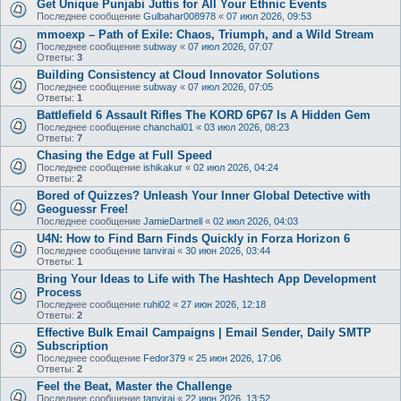
Get Unique Punjabi Juttis for All Your Ethnic Events
Последнее сообщение
Gulbahar008978
«
07 июл 2026, 09:53
mmoexp – Path of Exile: Chaos, Triumph, and a Wild Stream
Последнее сообщение
subway
«
07 июл 2026, 07:07
Ответы:
3
Building Consistency at Cloud Innovator Solutions
Последнее сообщение
subway
«
07 июл 2026, 07:05
Ответы:
1
Battlefield 6 Assault Rifles The KORD 6P67 Is A Hidden Gem
Последнее сообщение
chanchal01
«
03 июл 2026, 08:23
Ответы:
7
Chasing the Edge at Full Speed
Последнее сообщение
ishikakur
«
02 июл 2026, 04:24
Ответы:
2
Bored of Quizzes? Unleash Your Inner Global Detective with
Geoguessr Free!
Последнее сообщение
JamieDartnell
«
02 июл 2026, 04:03
U4N: How to Find Barn Finds Quickly in Forza Horizon 6
Последнее сообщение
tanvirai
«
30 июн 2026, 03:44
Ответы:
1
Bring Your Ideas to Life with The Hashtech App Development
Process
Последнее сообщение
ruhi02
«
27 июн 2026, 12:18
Ответы:
2
Effective Bulk Email Campaigns | Email Sender, Daily SMTP
Subscription
Последнее сообщение
Fedor379
«
25 июн 2026, 17:06
Ответы:
2
Feel the Beat, Master the Challenge
Последнее сообщение
tanvirai
«
22 июн 2026, 13:52