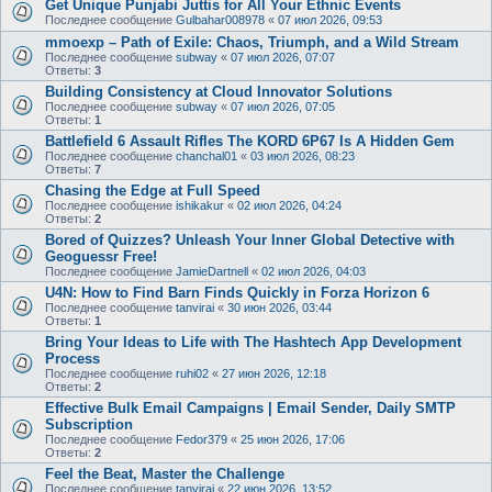
Get Unique Punjabi Juttis for All Your Ethnic Events
Последнее сообщение
Gulbahar008978
«
07 июл 2026, 09:53
mmoexp – Path of Exile: Chaos, Triumph, and a Wild Stream
Последнее сообщение
subway
«
07 июл 2026, 07:07
Ответы:
3
Building Consistency at Cloud Innovator Solutions
Последнее сообщение
subway
«
07 июл 2026, 07:05
Ответы:
1
Battlefield 6 Assault Rifles The KORD 6P67 Is A Hidden Gem
Последнее сообщение
chanchal01
«
03 июл 2026, 08:23
Ответы:
7
Chasing the Edge at Full Speed
Последнее сообщение
ishikakur
«
02 июл 2026, 04:24
Ответы:
2
Bored of Quizzes? Unleash Your Inner Global Detective with
Geoguessr Free!
Последнее сообщение
JamieDartnell
«
02 июл 2026, 04:03
U4N: How to Find Barn Finds Quickly in Forza Horizon 6
Последнее сообщение
tanvirai
«
30 июн 2026, 03:44
Ответы:
1
Bring Your Ideas to Life with The Hashtech App Development
Process
Последнее сообщение
ruhi02
«
27 июн 2026, 12:18
Ответы:
2
Effective Bulk Email Campaigns | Email Sender, Daily SMTP
Subscription
Последнее сообщение
Fedor379
«
25 июн 2026, 17:06
Ответы:
2
Feel the Beat, Master the Challenge
Последнее сообщение
tanvirai
«
22 июн 2026, 13:52