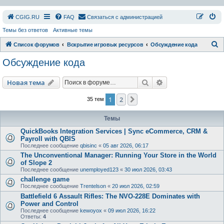
СGIG.RU
FAQ
Связаться с администрацией
Темы без ответов
Активные темы
П
Список форумов
Вскрытие игровых ресурсов
Обсуждение кода
о
Обсуждение кода
и
с
Поиск
Расширенный пои
Новая тема
к
1
2
След.
35 тем
Темы
QuickBooks Integration Services | Sync eCommerce, CRM &
Payroll with QBIS
Последнее сообщение
qbisinc
«
05 авг 2026, 06:17
The Unconventional Manager: Running Your Store in the World
of Slope 2
Последнее сообщение
unemployed123
«
30 июл 2026, 03:43
challenge game
Последнее сообщение
Trentelson
«
20 июл 2026, 02:59
Battlefield 6 Assault Rifles: The NVO-228E Dominates with
Power and Control
Последнее сообщение
kewoyox
«
09 июл 2026, 16:22
Ответы:
4