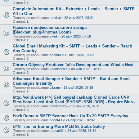
Ответы:
1
Complete Automation Kit – Extractor + Leads + Sender + SMTP
All-in-One
Последнее сообщение
tanvirai
«
22 июн 2026, 08:21
Ответы:
1
Наймите профессионального хакера
(Blackhat_plug@hotmail.com)
Последнее сообщение
vivek
«
20 июн 2026, 07:18
Ответы:
1
Global Email Marketing Kit – SMTP + Leads + Sender – Reach
Any Country
Последнее сообщение
sneha0
«
12 июн 2026, 07:02
Ответы:
2
Chrono Odyssey Producer Talks Development and What’s Next
Последнее сообщение
vaaniobatra
«
08 июн 2026, 10:08
Ответы:
2
Advanced Email Scraper + Sender + SMTP – Build and Send
Campaigns Instantly
Последнее сообщение
vikram
«
15 май 2026, 09:15
Ответы:
1
http://vaild.work (<>) Sell paypal cashapp Cloned Cards CVV
First/Hand Lived And Dead (PHONE+SSN+DOB) - Require Bins -
Последнее сообщение
babitareddy
«
11 май 2026, 07:11
Ответы:
5
Hack Domain SMTP Scanner Hack Up To 20 SMTP Everyday.
Последнее сообщение
agentAJ
«
24 апр 2026, 16:02
U4N Tips for Earning More MLB 26 Stubs Safely
Последнее сообщение
suman01
«
24 апр 2026, 06:14
Ответы:
1