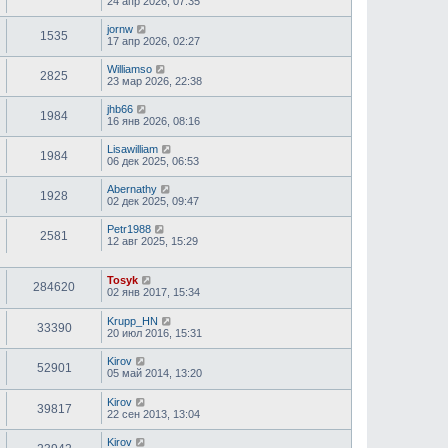
24 апр 2026, 07:35
jornw
1535
17 апр 2026, 02:27
Williamso
2825
23 мар 2026, 22:38
jhb66
1984
16 янв 2026, 08:16
Lisawilliam
1984
06 дек 2025, 06:53
Abernathy
1928
02 дек 2025, 09:47
Petr1988
2581
12 авг 2025, 15:29
Tosyk
284620
02 янв 2017, 15:34
Krupp_HN
33390
20 июл 2016, 15:31
Kirov
52901
05 май 2014, 13:20
Kirov
39817
22 сен 2013, 13:04
Kirov