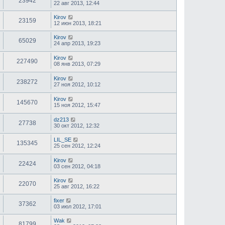
23942
22 авг 2013, 12:44
Kirov
23159
12 июн 2013, 18:21
Kirov
65029
24 апр 2013, 19:23
Kirov
227490
08 янв 2013, 07:29
Kirov
238272
27 ноя 2012, 10:12
Kirov
145670
15 ноя 2012, 15:47
dz213
27738
30 окт 2012, 12:32
LIL_SE
135345
25 сен 2012, 12:24
Kirov
22424
03 сен 2012, 04:18
Kirov
22070
25 авг 2012, 16:22
fixer
37362
03 июл 2012, 17:01
Wak
81799