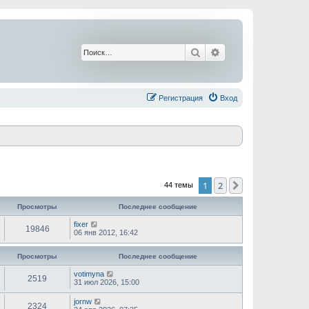
Поиск
Расширенный поис
Регистрация
Вход
1
2
След.
44 темы
Просмотры
Последнее сообщение
fixer
19846
06 янв 2012, 16:42
Просмотры
Последнее сообщение
votimyna
2519
31 июл 2026, 15:00
jornw
2324