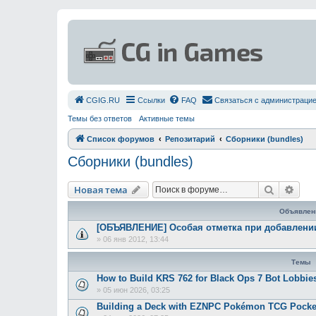
СGIG.RU
Ссылки
FAQ
Связаться с администраци
Темы без ответов
Активные темы
Список форумов
Репозитарий
Сборники (bundles)
Сборники (bundles)
Поиск
Рас
Новая тема
Объявлен
[ОБЪЯВЛЕНИЕ] Особая отметка при добавлении
»
06 янв 2012, 13:44
Темы
How to Build KRS 762 for Black Ops 7 Bot Lobbie
»
05 июн 2026, 03:25
Building a Deck with EZNPC Pokémon TCG Pocke