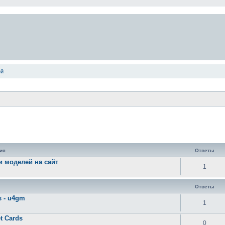
ей
ширенный поиск
ия
Ответы
 моделей на сайт
1
Ответы
s - u4gm
1
t Cards
0