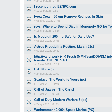
»
24 апр 2026, 07:35
I recently tried EZNPC.com
»
17 апр 2026, 02:27
Ivrea Cream 30 gm Remove Redness In Skin
»
05 фев 2026, 07:53
rsvsr Where to Spend Dice in Monopoly GO for T
»
16 янв 2026, 08:16
Is Modvigil 200 mg Safe for Daily Use?
»
06 дек 2025, 06:53
Astros Probability Posting: March 31st
»
02 дек 2025, 09:47
http://vaild.work (<>) Fresh (MMN/ssn/DOb/DL)-in
transfer ONLINE STO
»
12 авг 2025, 15:29
L.A. Noire (pc)
»
24 ноя 2011, 02:02
Scarface: The World is Yours (pc)
»
19 дек 2011, 11:49
Call of Juarez - The Cartel
»
19 дек 2011, 03:31
Call of Duty Modern Warfare 3 (pc)
»
22 дек 2011, 03:22
Warhammer 40.000: Space Marine (PC)