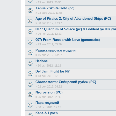
»
19 авг 2013, 20:53
Xenus 2.White Gold (pc)
»
23 фев 2012, 11:56
Age of Pirates 2: City of Abandoned Ships (PC)
»
08 янв 2012, 17:47
007 : Quantum of Solace (pc) & GoldenEye 007 (wi
»
26 ноя 2011, 12:23
007: From Russia with Love (gamecube)
»
23 ноя 2011, 03:36
Разыскиваются модели
»
16 янв 2012, 13:07
Hedone
»
30 окт 2012, 11:18
Def Jam: Fight for NY
»
18 дек 2011, 12:13
Chronostorm: Сибирский рубеж (PC)
»
02 сен 2012, 09:52
Necrovision (PC)
»
25 авг 2012, 14:49
Пара моделей
»
30 окт 2011, 12:13
Kane & Lynch