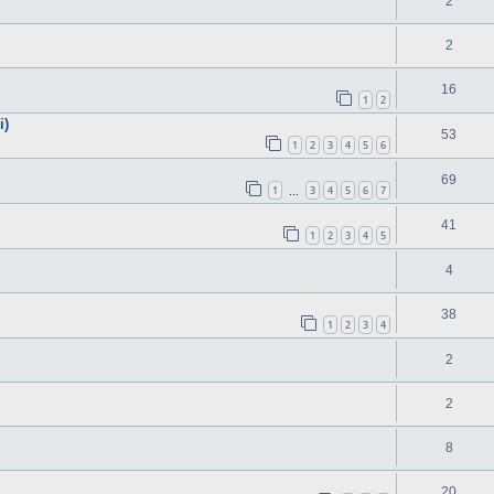
2
2
16
1
2
i)
53
1
2
3
4
5
6
69
1
3
4
5
6
7
…
41
1
2
3
4
5
4
38
1
2
3
4
2
2
8
20