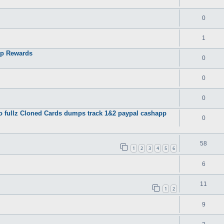
0
1
op Rewards
0
0
0
fo fullz Cloned Cards dumps track 1&2 paypal cashapp
0
58
1
2
3
4
5
6
6
11
1
2
9