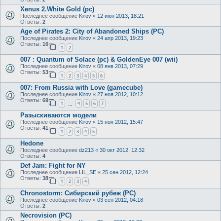
Xenus 2.White Gold (pc)
Последнее сообщение
Kirov
«
12 июн 2013, 18:21
Ответы:
2
Age of Pirates 2: City of Abandoned Ships (PC)
Последнее сообщение
Kirov
«
24 апр 2013, 19:23
Ответы:
16
1
2
007 : Quantum of Solace (pc) & GoldenEye 007 (wii)
Последнее сообщение
Kirov
«
08 янв 2013, 07:29
Ответы:
53
1
2
3
4
5
6
007: From Russia with Love (gamecube)
Последнее сообщение
Kirov
«
27 ноя 2012, 10:12
Ответы:
69
1
4
5
6
7
…
Разыскиваются модели
Последнее сообщение
Kirov
«
15 ноя 2012, 15:47
Ответы:
41
1
2
3
4
5
Hedone
Последнее сообщение
dz213
«
30 окт 2012, 12:32
Ответы:
4
Def Jam: Fight for NY
Последнее сообщение
LIL_SE
«
25 сен 2012, 12:24
Ответы:
38
1
2
3
4
Chronostorm: Сибирский рубеж (PC)
Последнее сообщение
Kirov
«
03 сен 2012, 04:18
Ответы:
2
Necrovision (PC)