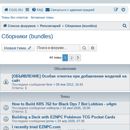
СGIG.RU
FAQ
Связаться с администрацией
Темы без ответов
Активные темы
П
Список форумов
Репозитарий
Сборники (bundles)
о
Сборники (bundles)
и
с
Поиск
Расширенный пои
Новая тема
к
1
2
След.
44 темы
Объявления
[ОБЪЯВЛЕНИЕ] Особая отметка при добавлении моделей на
сайт
Последнее сообщение
fixer
«
06 янв 2012, 16:42
Ответы:
1
Темы
How to Build KRS 762 for Black Ops 7 Bot Lobbies - u4gm
Последнее сообщение
votimyna
«
31 июл 2026, 15:00
Ответы:
1
Building a Deck with EZNPC Pokémon TCG Pocket Cards
Последнее сообщение
jornw
«
24 апр 2026, 07:35
I recently tried EZNPC.com