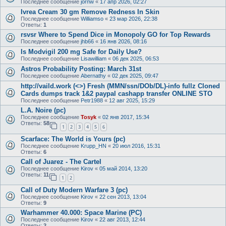
Последнее сообщение
jornw
«
17 апр 2026, 02:27
Ivrea Cream 30 gm Remove Redness In Skin
Последнее сообщение
Williamso
«
23 мар 2026, 22:38
Ответы:
1
rsvsr Where to Spend Dice in Monopoly GO for Top Rewards
Последнее сообщение
jhb66
«
16 янв 2026, 08:16
Is Modvigil 200 mg Safe for Daily Use?
Последнее сообщение
Lisawilliam
«
06 дек 2025, 06:53
Astros Probability Posting: March 31st
Последнее сообщение
Abernathy
«
02 дек 2025, 09:47
http://vaild.work (<>) Fresh (MMN/ssn/DOb/DL)-info fullz Cloned
Cards dumps track 1&2 paypal cashapp transfer ONLINE STO
Последнее сообщение
Petr1988
«
12 авг 2025, 15:29
L.A. Noire (pc)
Последнее сообщение
Tosyk
«
02 янв 2017, 15:34
Ответы:
58
1
2
3
4
5
6
Scarface: The World is Yours (pc)
Последнее сообщение
Krupp_HN
«
20 июл 2016, 15:31
Ответы:
6
Call of Juarez - The Cartel
Последнее сообщение
Kirov
«
05 май 2014, 13:20
Ответы:
11
1
2
Call of Duty Modern Warfare 3 (pc)
Последнее сообщение
Kirov
«
22 сен 2013, 13:04
Ответы:
9
Warhammer 40.000: Space Marine (PC)
Последнее сообщение
Kirov
«
22 авг 2013, 12:44
Ответы:
2