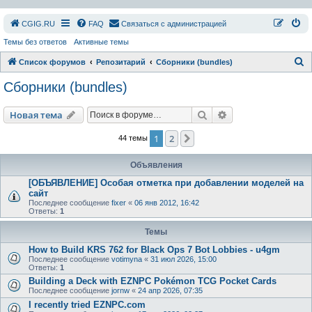
СGIG.RU
FAQ
Связаться с администрацией
Темы без ответов
Активные темы
П
Список форумов
Репозитарий
Сборники (bundles)
о
Сборники (bundles)
и
с
Поиск
Расширенный пои
Новая тема
к
1
2
След.
44 темы
Объявления
[ОБЪЯВЛЕНИЕ] Особая отметка при добавлении моделей на
сайт
Последнее сообщение
fixer
«
06 янв 2012, 16:42
Ответы:
1
Темы
How to Build KRS 762 for Black Ops 7 Bot Lobbies - u4gm
Последнее сообщение
votimyna
«
31 июл 2026, 15:00
Ответы:
1
Building a Deck with EZNPC Pokémon TCG Pocket Cards
Последнее сообщение
jornw
«
24 апр 2026, 07:35
I recently tried EZNPC.com