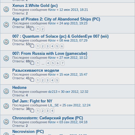
Xenus 2.White Gold (pc)
Последнее сообщение
Kirov
«
12 июн 2013, 18:21
Ответы:
2
Age of Pirates 2: City of Abandoned Ships (PC)
Последнее сообщение
Kirov
«
24 апр 2013, 19:23
Ответы:
16
1
2
007 : Quantum of Solace (pc) & GoldenEye 007 (wii)
Последнее сообщение
Kirov
«
08 янв 2013, 07:29
Ответы:
53
1
2
3
4
5
6
007: From Russia with Love (gamecube)
Последнее сообщение
Kirov
«
27 ноя 2012, 10:12
Ответы:
69
1
4
5
6
7
…
Разыскиваются модели
Последнее сообщение
Kirov
«
15 ноя 2012, 15:47
Ответы:
41
1
2
3
4
5
Hedone
Последнее сообщение
dz213
«
30 окт 2012, 12:32
Ответы:
4
Def Jam: Fight for NY
Последнее сообщение
LIL_SE
«
25 сен 2012, 12:24
Ответы:
38
1
2
3
4
Chronostorm: Сибирский рубеж (PC)
Последнее сообщение
Kirov
«
03 сен 2012, 04:18
Ответы:
2
Necrovision (PC)