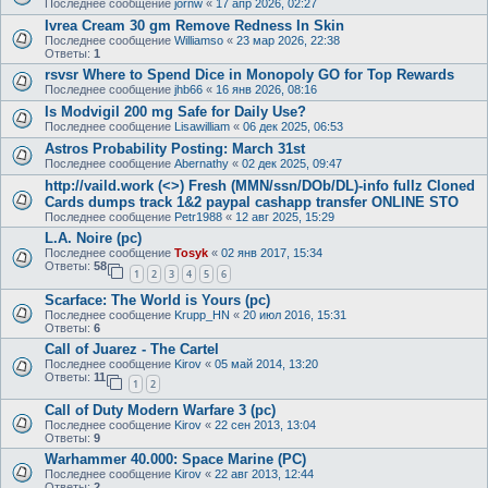
Последнее сообщение
jornw
«
17 апр 2026, 02:27
Ivrea Cream 30 gm Remove Redness In Skin
Последнее сообщение
Williamso
«
23 мар 2026, 22:38
Ответы:
1
rsvsr Where to Spend Dice in Monopoly GO for Top Rewards
Последнее сообщение
jhb66
«
16 янв 2026, 08:16
Is Modvigil 200 mg Safe for Daily Use?
Последнее сообщение
Lisawilliam
«
06 дек 2025, 06:53
Astros Probability Posting: March 31st
Последнее сообщение
Abernathy
«
02 дек 2025, 09:47
http://vaild.work (<>) Fresh (MMN/ssn/DOb/DL)-info fullz Cloned
Cards dumps track 1&2 paypal cashapp transfer ONLINE STO
Последнее сообщение
Petr1988
«
12 авг 2025, 15:29
L.A. Noire (pc)
Последнее сообщение
Tosyk
«
02 янв 2017, 15:34
Ответы:
58
1
2
3
4
5
6
Scarface: The World is Yours (pc)
Последнее сообщение
Krupp_HN
«
20 июл 2016, 15:31
Ответы:
6
Call of Juarez - The Cartel
Последнее сообщение
Kirov
«
05 май 2014, 13:20
Ответы:
11
1
2
Call of Duty Modern Warfare 3 (pc)
Последнее сообщение
Kirov
«
22 сен 2013, 13:04
Ответы:
9
Warhammer 40.000: Space Marine (PC)
Последнее сообщение
Kirov
«
22 авг 2013, 12:44
Ответы:
2