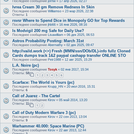
Последнее сообщение
jornw
«
17 апр 2026, 02:27
Ivrea Cream 30 gm Remove Redness In Skin
Последнее сообщение
Williamso
«
23 мар 2026, 22:38
Ответы:
1
rsvsr Where to Spend Dice in Monopoly GO for Top Rewards
Последнее сообщение
jhb66
«
16 янв 2026, 08:16
Is Modvigil 200 mg Safe for Daily Use?
Последнее сообщение
Lisawilliam
«
06 дек 2025, 06:53
Astros Probability Posting: March 31st
Последнее сообщение
Abernathy
«
02 дек 2025, 09:47
http://vaild.work (<>) Fresh (MMN/ssn/DOb/DL)-info fullz Cloned
Cards dumps track 1&2 paypal cashapp transfer ONLINE STO
Последнее сообщение
Petr1988
«
12 авг 2025, 15:29
L.A. Noire (pc)
Последнее сообщение
Tosyk
«
02 янв 2017, 15:34
Ответы:
58
1
2
3
4
5
6
Scarface: The World is Yours (pc)
Последнее сообщение
Krupp_HN
«
20 июл 2016, 15:31
Ответы:
6
Call of Juarez - The Cartel
Последнее сообщение
Kirov
«
05 май 2014, 13:20
Ответы:
11
1
2
Call of Duty Modern Warfare 3 (pc)
Последнее сообщение
Kirov
«
22 сен 2013, 13:04
Ответы:
9
Warhammer 40.000: Space Marine (PC)
Последнее сообщение
Kirov
«
22 авг 2013, 12:44
Ответы:
2