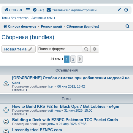
СGIG.RU
FAQ
Связаться с администрацией
Темы без ответов
Активные темы
П
Список форумов
Репозитарий
Сборники (bundles)
о
Сборники (bundles)
и
с
Поиск
Расширенный пои
Новая тема
к
1
2
След.
44 темы
Объявления
[ОБЪЯВЛЕНИЕ] Особая отметка при добавлении моделей на
сайт
Последнее сообщение
fixer
«
06 янв 2012, 16:42
Ответы:
1
Темы
How to Build KRS 762 for Black Ops 7 Bot Lobbies - u4gm
Последнее сообщение
votimyna
«
31 июл 2026, 15:00
Ответы:
1
Building a Deck with EZNPC Pokémon TCG Pocket Cards
Последнее сообщение
jornw
«
24 апр 2026, 07:35
I recently tried EZNPC.com