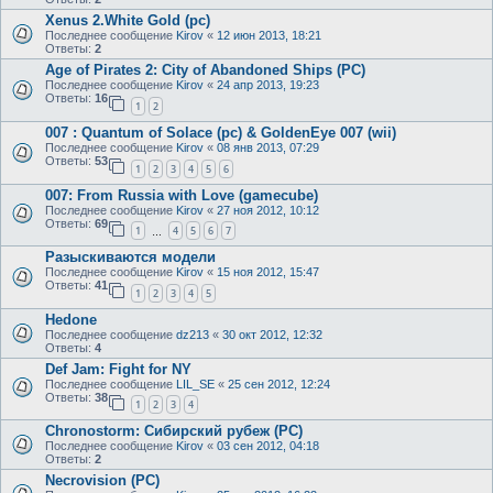
Xenus 2.White Gold (pc)
Последнее сообщение
Kirov
«
12 июн 2013, 18:21
Ответы:
2
Age of Pirates 2: City of Abandoned Ships (PC)
Последнее сообщение
Kirov
«
24 апр 2013, 19:23
Ответы:
16
1
2
007 : Quantum of Solace (pc) & GoldenEye 007 (wii)
Последнее сообщение
Kirov
«
08 янв 2013, 07:29
Ответы:
53
1
2
3
4
5
6
007: From Russia with Love (gamecube)
Последнее сообщение
Kirov
«
27 ноя 2012, 10:12
Ответы:
69
1
4
5
6
7
…
Разыскиваются модели
Последнее сообщение
Kirov
«
15 ноя 2012, 15:47
Ответы:
41
1
2
3
4
5
Hedone
Последнее сообщение
dz213
«
30 окт 2012, 12:32
Ответы:
4
Def Jam: Fight for NY
Последнее сообщение
LIL_SE
«
25 сен 2012, 12:24
Ответы:
38
1
2
3
4
Chronostorm: Сибирский рубеж (PC)
Последнее сообщение
Kirov
«
03 сен 2012, 04:18
Ответы:
2
Necrovision (PC)