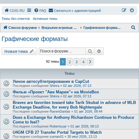
СGIG.RU
FAQ
Связаться с администрацией
Темы без ответов
Активные темы
П
Список форумов
Вскрытие игровых ресурсов
Графические форматы
о
Графические форматы
и
с
Поиск
Расширенный пои
Новая тема
к
1
2
3
4
След.
92 темы
Темы
Умное автосубтитрирование в CapCut
Последнее сообщение
Shinra
«
02 авг 2026, 07:13
Фильм «Проект "Аве Мария"» на MovieBox
Последнее сообщение
Shinra
«
02 авг 2026, 07:13
Braves are favorites toward take Tarik Skubal in advance of MLB
Exchange Deadline, for every Bob Nightengale
Последнее сообщение
RavenDantas
«
01 авг 2026, 08:44
Does a Exchange for Anthony Richardson Continue to Produce
Come to feel?
Последнее сообщение
Robertsuar
«
01 авг 2026, 08:13
U4GM CFB 27 Transfer Portal Targets to Watch
Последнее сообщение
suman01
«
30 июл 2026, 13:13