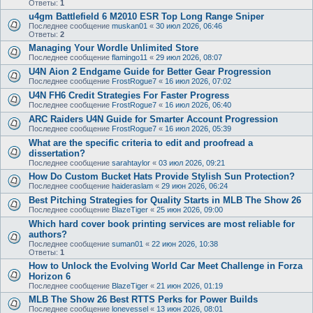
Ответы:
1
u4gm Battlefield 6 M2010 ESR Top Long Range Sniper
Последнее сообщение
muskan01
«
30 июл 2026, 06:46
Ответы:
2
Managing Your Wordle Unlimited Store
Последнее сообщение
flamingo11
«
29 июл 2026, 08:07
U4N Aion 2 Endgame Guide for Better Gear Progression
Последнее сообщение
FrostRogue7
«
16 июл 2026, 07:02
U4N FH6 Credit Strategies For Faster Progress
Последнее сообщение
FrostRogue7
«
16 июл 2026, 06:40
ARC Raiders U4N Guide for Smarter Account Progression
Последнее сообщение
FrostRogue7
«
16 июл 2026, 05:39
What are the specific criteria to edit and proofread a
dissertation?
Последнее сообщение
sarahtaylor
«
03 июл 2026, 09:21
How Do Custom Bucket Hats Provide Stylish Sun Protection?
Последнее сообщение
haideraslam
«
29 июн 2026, 06:24
Best Pitching Strategies for Quality Starts in MLB The Show 26
Последнее сообщение
BlazeTiger
«
25 июн 2026, 09:00
Which hard cover book printing services are most reliable for
authors?
Последнее сообщение
suman01
«
22 июн 2026, 10:38
Ответы:
1
How to Unlock the Evolving World Car Meet Challenge in Forza
Horizon 6
Последнее сообщение
BlazeTiger
«
21 июн 2026, 01:19
MLB The Show 26 Best RTTS Perks for Power Builds
Последнее сообщение
lonevessel
«
13 июн 2026, 08:01