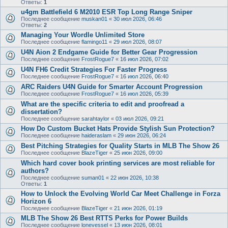
Ответы:
1
u4gm Battlefield 6 M2010 ESR Top Long Range Sniper
Последнее сообщение
muskan01
«
30 июл 2026, 06:46
Ответы:
2
Managing Your Wordle Unlimited Store
Последнее сообщение
flamingo11
«
29 июл 2026, 08:07
U4N Aion 2 Endgame Guide for Better Gear Progression
Последнее сообщение
FrostRogue7
«
16 июл 2026, 07:02
U4N FH6 Credit Strategies For Faster Progress
Последнее сообщение
FrostRogue7
«
16 июл 2026, 06:40
ARC Raiders U4N Guide for Smarter Account Progression
Последнее сообщение
FrostRogue7
«
16 июл 2026, 05:39
What are the specific criteria to edit and proofread a
dissertation?
Последнее сообщение
sarahtaylor
«
03 июл 2026, 09:21
How Do Custom Bucket Hats Provide Stylish Sun Protection?
Последнее сообщение
haideraslam
«
29 июн 2026, 06:24
Best Pitching Strategies for Quality Starts in MLB The Show 26
Последнее сообщение
BlazeTiger
«
25 июн 2026, 09:00
Which hard cover book printing services are most reliable for
authors?
Последнее сообщение
suman01
«
22 июн 2026, 10:38
Ответы:
1
How to Unlock the Evolving World Car Meet Challenge in Forza
Horizon 6
Последнее сообщение
BlazeTiger
«
21 июн 2026, 01:19
MLB The Show 26 Best RTTS Perks for Power Builds
Последнее сообщение
lonevessel
«
13 июн 2026, 08:01