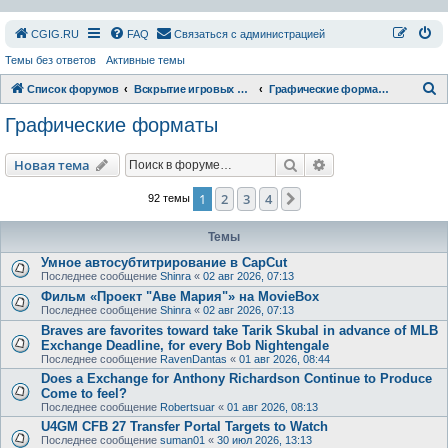
СGIG.RU
FAQ
Связаться с администрацией
Темы без ответов
Активные темы
П
Список форумов
Вскрытие игровых ресурсов
Графические форматы
о
Графические форматы
и
с
Поиск
Расширенный пои
Новая тема
к
1
2
3
4
След.
92 темы
Темы
Умное автосубтитрирование в CapCut
Последнее сообщение
Shinra
«
02 авг 2026, 07:13
Фильм «Проект "Аве Мария"» на MovieBox
Последнее сообщение
Shinra
«
02 авг 2026, 07:13
Braves are favorites toward take Tarik Skubal in advance of MLB
Exchange Deadline, for every Bob Nightengale
Последнее сообщение
RavenDantas
«
01 авг 2026, 08:44
Does a Exchange for Anthony Richardson Continue to Produce
Come to feel?
Последнее сообщение
Robertsuar
«
01 авг 2026, 08:13
U4GM CFB 27 Transfer Portal Targets to Watch
Последнее сообщение
suman01
«
30 июл 2026, 13:13