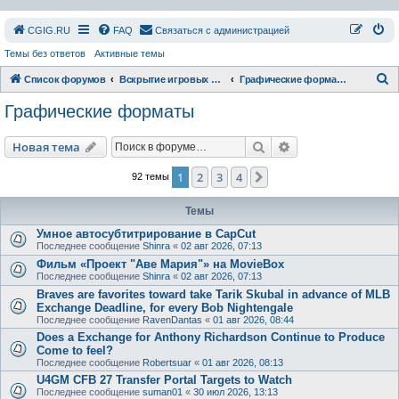
СGIG.RU
FAQ
Связаться с администрацией
Темы без ответов
Активные темы
П
Список форумов
Вскрытие игровых ресурсов
Графические форматы
о
Графические форматы
и
с
Поиск
Расширенный пои
Новая тема
к
1
2
3
4
След.
92 темы
Темы
Умное автосубтитрирование в CapCut
Последнее сообщение
Shinra
«
02 авг 2026, 07:13
Фильм «Проект "Аве Мария"» на MovieBox
Последнее сообщение
Shinra
«
02 авг 2026, 07:13
Braves are favorites toward take Tarik Skubal in advance of MLB
Exchange Deadline, for every Bob Nightengale
Последнее сообщение
RavenDantas
«
01 авг 2026, 08:44
Does a Exchange for Anthony Richardson Continue to Produce
Come to feel?
Последнее сообщение
Robertsuar
«
01 авг 2026, 08:13
U4GM CFB 27 Transfer Portal Targets to Watch
Последнее сообщение
suman01
«
30 июл 2026, 13:13