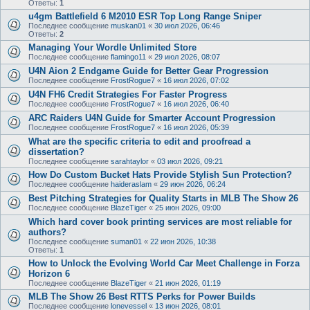
Ответы:
1
u4gm Battlefield 6 M2010 ESR Top Long Range Sniper
Последнее сообщение
muskan01
«
30 июл 2026, 06:46
Ответы:
2
Managing Your Wordle Unlimited Store
Последнее сообщение
flamingo11
«
29 июл 2026, 08:07
U4N Aion 2 Endgame Guide for Better Gear Progression
Последнее сообщение
FrostRogue7
«
16 июл 2026, 07:02
U4N FH6 Credit Strategies For Faster Progress
Последнее сообщение
FrostRogue7
«
16 июл 2026, 06:40
ARC Raiders U4N Guide for Smarter Account Progression
Последнее сообщение
FrostRogue7
«
16 июл 2026, 05:39
What are the specific criteria to edit and proofread a
dissertation?
Последнее сообщение
sarahtaylor
«
03 июл 2026, 09:21
How Do Custom Bucket Hats Provide Stylish Sun Protection?
Последнее сообщение
haideraslam
«
29 июн 2026, 06:24
Best Pitching Strategies for Quality Starts in MLB The Show 26
Последнее сообщение
BlazeTiger
«
25 июн 2026, 09:00
Which hard cover book printing services are most reliable for
authors?
Последнее сообщение
suman01
«
22 июн 2026, 10:38
Ответы:
1
How to Unlock the Evolving World Car Meet Challenge in Forza
Horizon 6
Последнее сообщение
BlazeTiger
«
21 июн 2026, 01:19
MLB The Show 26 Best RTTS Perks for Power Builds
Последнее сообщение
lonevessel
«
13 июн 2026, 08:01