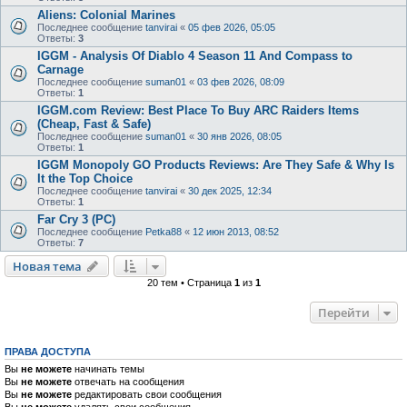
Aliens: Colonial Marines
Последнее сообщение
tanvirai
«
05 фев 2026, 05:05
Ответы:
3
IGGM - Analysis Of Diablo 4 Season 11 And Compass to
Carnage
Последнее сообщение
suman01
«
03 фев 2026, 08:09
Ответы:
1
IGGM.com Review: Best Place To Buy ARC Raiders Items
(Cheap, Fast & Safe)
Последнее сообщение
suman01
«
30 янв 2026, 08:05
Ответы:
1
IGGM Monopoly GO Products Reviews: Are They Safe & Why Is
It the Top Choice
Последнее сообщение
tanvirai
«
30 дек 2025, 12:34
Ответы:
1
Far Cry 3 (PC)
Последнее сообщение
Petka88
«
12 июн 2013, 08:52
Ответы:
7
Новая тема
20 тем • Страница
1
из
1
Перейти
ПРАВА ДОСТУПА
Вы
не можете
начинать темы
Вы
не можете
отвечать на сообщения
Вы
не можете
редактировать свои сообщения