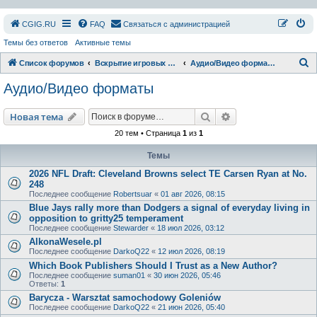
СGIG.RU
FAQ
Связаться с администрацией
Темы без ответов
Активные темы
П
Список форумов
Вскрытие игровых ресурсов
Аудио/Видео форматы
о
Аудио/Видео форматы
и
с
Поиск
Расширенный пои
Новая тема
к
20 тем • Страница
1
из
1
Темы
2026 NFL Draft: Cleveland Browns select TE Carsen Ryan at No.
248
Последнее сообщение
Robertsuar
«
01 авг 2026, 08:15
Blue Jays rally more than Dodgers a signal of everyday living in
opposition to gritty25 temperament
Последнее сообщение
Stewarder
«
18 июл 2026, 03:12
AlkonaWesele.pl
Последнее сообщение
DarkoQ22
«
12 июл 2026, 08:19
Which Book Publishers Should I Trust as a New Author?
Последнее сообщение
suman01
«
30 июн 2026, 05:46
Ответы:
1
Barycza - Warsztat samochodowy Goleniów
Последнее сообщение
DarkoQ22
«
21 июн 2026, 05:40