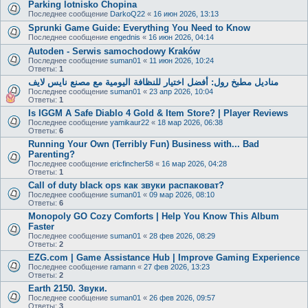
Parking lotnisko Chopina
Последнее сообщение
DarkoQ22
«
16 июн 2026, 13:13
Sprunki Game Guide: Everything You Need to Know
Последнее сообщение
engednis
«
16 июн 2026, 04:14
Autoden - Serwis samochodowy Kraków
Последнее сообщение
suman01
«
11 июн 2026, 10:24
Ответы:
1
مناديل مطبخ رول: أفضل اختيار للنظافة اليومية مع مصنع نايس لايف
Последнее сообщение
suman01
«
23 апр 2026, 10:04
Ответы:
1
Is IGGM A Safe Diablo 4 Gold & Item Store? | Player Reviews
Последнее сообщение
yamikaur22
«
18 мар 2026, 06:38
Ответы:
6
Running Your Own (Terribly Fun) Business with... Bad
Parenting?
Последнее сообщение
ericfincher58
«
16 мар 2026, 04:28
Ответы:
1
Call of duty black ops как звуки распаковат?
Последнее сообщение
suman01
«
09 мар 2026, 08:10
Ответы:
6
Monopoly GO Cozy Comforts | Help You Know This Album
Faster
Последнее сообщение
suman01
«
28 фев 2026, 08:29
Ответы:
2
EZG.com | Game Assistance Hub | Improve Gaming Experience
Последнее сообщение
ramann
«
27 фев 2026, 13:23
Ответы:
2
Earth 2150. Звуки.
Последнее сообщение
suman01
«
26 фев 2026, 09:57
Ответы:
3