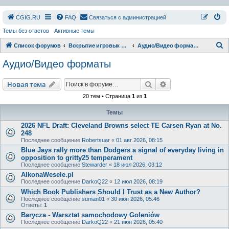
СGIG.RU
FAQ
Связаться с администрацией
Темы без ответов
Активные темы
П
Список форумов
Вскрытие игровых ресурсов
Аудио/Видео форматы
о
Аудио/Видео форматы
и
с
Поиск
Расширенный пои
Новая тема
к
20 тем • Страница
1
из
1
Темы
2026 NFL Draft: Cleveland Browns select TE Carsen Ryan at No.
248
Последнее сообщение
Robertsuar
«
01 авг 2026, 08:15
Blue Jays rally more than Dodgers a signal of everyday living in
opposition to gritty25 temperament
Последнее сообщение
Stewarder
«
18 июл 2026, 03:12
AlkonaWesele.pl
Последнее сообщение
DarkoQ22
«
12 июл 2026, 08:19
Which Book Publishers Should I Trust as a New Author?
Последнее сообщение
suman01
«
30 июн 2026, 05:46
Ответы:
1
Barycza - Warsztat samochodowy Goleniów
Последнее сообщение
DarkoQ22
«
21 июн 2026, 05:40