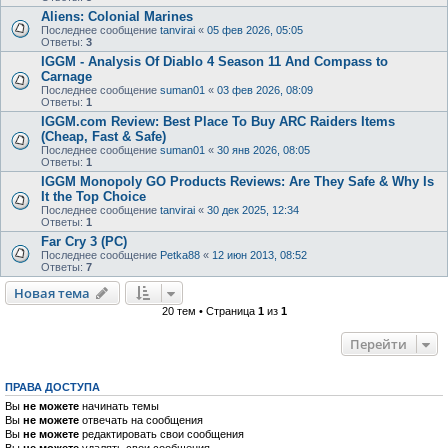
Aliens: Colonial Marines
Последнее сообщение
tanvirai
«
05 фев 2026, 05:05
Ответы:
3
IGGM - Analysis Of Diablo 4 Season 11 And Compass to
Carnage
Последнее сообщение
suman01
«
03 фев 2026, 08:09
Ответы:
1
IGGM.com Review: Best Place To Buy ARC Raiders Items
(Cheap, Fast & Safe)
Последнее сообщение
suman01
«
30 янв 2026, 08:05
Ответы:
1
IGGM Monopoly GO Products Reviews: Are They Safe & Why Is
It the Top Choice
Последнее сообщение
tanvirai
«
30 дек 2025, 12:34
Ответы:
1
Far Cry 3 (PC)
Последнее сообщение
Petka88
«
12 июн 2013, 08:52
Ответы:
7
Новая тема
20 тем • Страница
1
из
1
Перейти
ПРАВА ДОСТУПА
Вы
не можете
начинать темы
Вы
не можете
отвечать на сообщения
Вы
не можете
редактировать свои сообщения