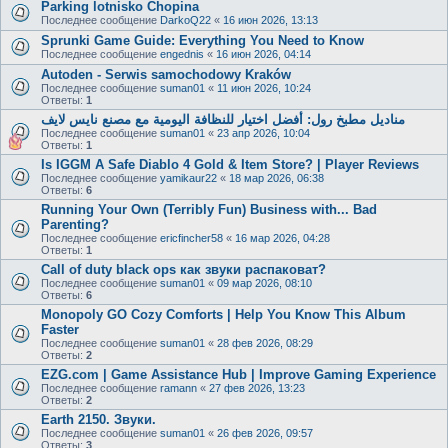
Parking lotnisko Chopina
Последнее сообщение
DarkoQ22
«
16 июн 2026, 13:13
Sprunki Game Guide: Everything You Need to Know
Последнее сообщение
engednis
«
16 июн 2026, 04:14
Autoden - Serwis samochodowy Kraków
Последнее сообщение
suman01
«
11 июн 2026, 10:24
Ответы:
1
مناديل مطبخ رول: أفضل اختيار للنظافة اليومية مع مصنع نايس لايف
Последнее сообщение
suman01
«
23 апр 2026, 10:04
Ответы:
1
Is IGGM A Safe Diablo 4 Gold & Item Store? | Player Reviews
Последнее сообщение
yamikaur22
«
18 мар 2026, 06:38
Ответы:
6
Running Your Own (Terribly Fun) Business with... Bad
Parenting?
Последнее сообщение
ericfincher58
«
16 мар 2026, 04:28
Ответы:
1
Call of duty black ops как звуки распаковат?
Последнее сообщение
suman01
«
09 мар 2026, 08:10
Ответы:
6
Monopoly GO Cozy Comforts | Help You Know This Album
Faster
Последнее сообщение
suman01
«
28 фев 2026, 08:29
Ответы:
2
EZG.com | Game Assistance Hub | Improve Gaming Experience
Последнее сообщение
ramann
«
27 фев 2026, 13:23
Ответы:
2
Earth 2150. Звуки.
Последнее сообщение
suman01
«
26 фев 2026, 09:57
Ответы:
3