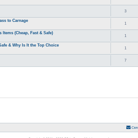
3
ass to Carnage
1
Items (Cheap, Fast & Safe)
1
fe & Why Is It the Top Choice
1
7
Свя