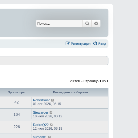
Поиск
Расширенный поис
Регистрация
Вход
20 тем • Страница
1
из
1
Просмотры
Последнее сообщение
Robertsuar
42
01 авг 2026, 08:15
Stewarder
164
18 июл 2026, 03:12
DarkoQ22
226
12 июл 2026, 08:19
suman01