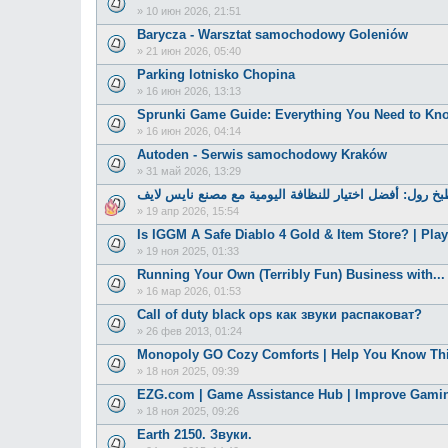
»
10 июн 2026, 21:51
Barycza - Warsztat samochodowy Goleniów
»
21 июн 2026, 05:40
Parking lotnisko Chopina
»
16 июн 2026, 13:13
Sprunki Game Guide: Everything You Need to Kn
»
16 июн 2026, 04:14
Autoden - Serwis samochodowy Kraków
»
31 май 2026, 13:29
خ رول: أفضل اختيار للنظافة اليومية مع مصنع نايس لايف
»
19 апр 2026, 15:54
Is IGGM A Safe Diablo 4 Gold & Item Store? | Pla
»
19 ноя 2025, 01:33
Running Your Own (Terribly Fun) Business with...
»
16 мар 2026, 01:53
Call of duty black ops как звуки распаковат?
»
26 фев 2013, 01:24
Monopoly GO Cozy Comforts | Help You Know Thi
»
18 ноя 2025, 09:39
EZG.com | Game Assistance Hub | Improve Gami
»
18 ноя 2025, 09:26
Earth 2150. Звуки.