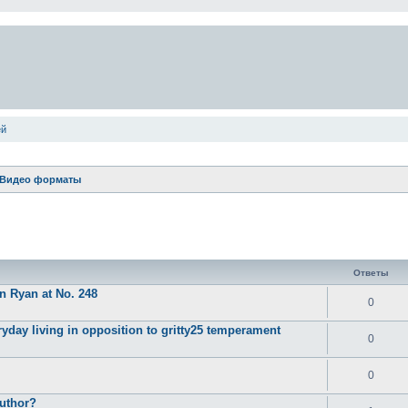
ей
/Видео форматы
ширенный поиск
Ответы
n Ryan at No. 248
0
ryday living in opposition to gritty25 temperament
0
0
Author?