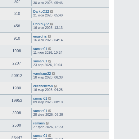
827
30 июн 2026, 05:46
DarkoQ22
510
21 июн 2026, 05:40
DarkoQ22
458
16 июн 2026, 13:13
engednis
910
16 июн 2026, 04:14
suman01
1908
11 июн 2026, 10:24
suman01
2207
23 апр 2026, 10:04
yamikaur22
50912
18 мар 2026, 06:38
ericfincher58
1980
16 мар 2026, 04:28
suman01
19952
09 мар 2026, 08:10
suman01
3008
28 фев 2026, 08:29
ramann
2500
27 фев 2026, 13:23
suman01
53447