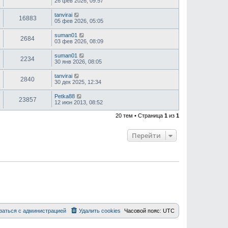
26 фев 2026, 09:57
tanvirai
16883
05 фев 2026, 05:05
suman01
2684
03 фев 2026, 08:09
suman01
2234
30 янв 2026, 08:05
tanvirai
2840
30 дек 2025, 12:34
Petka88
23857
12 июн 2013, 08:52
20 тем • Страница
1
из
1
Перейти
заться с администрацией
Удалить cookies
Часовой пояс:
UTC