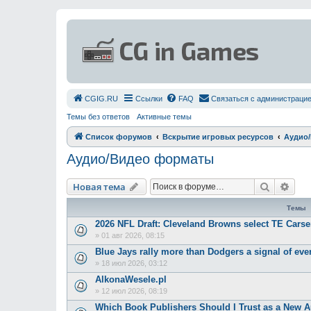
СGIG.RU
Ссылки
FAQ
Связаться с администраци
Темы без ответов
Активные темы
Список форумов
Вскрытие игровых ресурсов
Аудио
Аудио/Видео форматы
Поиск
Рас
Новая тема
Темы
2026 NFL Draft: Cleveland Browns select TE Carse
»
01 авг 2026, 08:15
Blue Jays rally more than Dodgers a signal of eve
»
18 июл 2026, 03:12
AlkonaWesele.pl
»
12 июл 2026, 08:19
Which Book Publishers Should I Trust as a New 