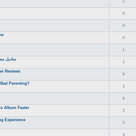
1
0
0
ow
0
1
مناديل مطب
1
yer Reviews
6
 Bad Parenting?
1
6
s Album Faster
2
ng Experience
2
3