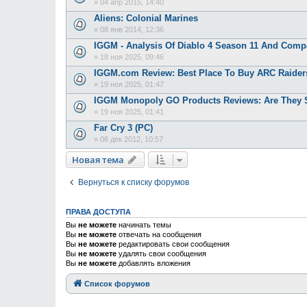
»
04 апр 2015, 14:40
Aliens: Colonial Marines
»
08 янв 2014, 12:36
IGGM - Analysis Of Diablo 4 Season 11 And Comp
»
18 ноя 2025, 09:46
IGGM.com Review: Best Place To Buy ARC Raiders 
»
19 ноя 2025, 01:47
IGGM Monopoly GO Products Reviews: Are They Sa
»
19 ноя 2025, 01:41
Far Cry 3 (PC)
»
06 дек 2012, 10:57
Новая тема
Вернуться к списку форумов
ПРАВА ДОСТУПА
Вы
не можете
начинать темы
Вы
не можете
отвечать на сообщения
Вы
не можете
редактировать свои сообщения
Вы
не можете
удалять свои сообщения
Вы
не можете
добавлять вложения
Список форумов