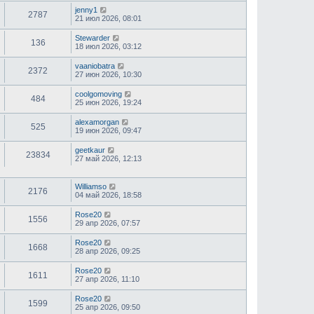
jenny1
2787
21 июл 2026, 08:01
Stewarder
136
18 июл 2026, 03:12
vaaniobatra
2372
27 июн 2026, 10:30
coolgomoving
484
25 июн 2026, 19:24
alexamorgan
525
19 июн 2026, 09:47
geetkaur
23834
27 май 2026, 12:13
Williamso
2176
04 май 2026, 18:58
Rose20
1556
29 апр 2026, 07:57
Rose20
1668
28 апр 2026, 09:25
Rose20
1611
27 апр 2026, 11:10
Rose20
1599
25 апр 2026, 09:50