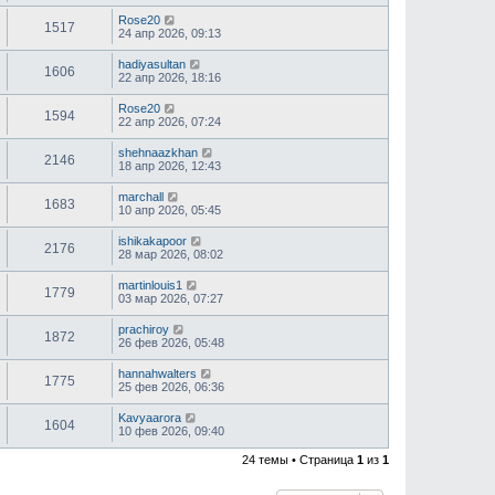
Rose20
1517
24 апр 2026, 09:13
hadiyasultan
1606
22 апр 2026, 18:16
Rose20
1594
22 апр 2026, 07:24
shehnaazkhan
2146
18 апр 2026, 12:43
marchall
1683
10 апр 2026, 05:45
ishikakapoor
2176
28 мар 2026, 08:02
martinlouis1
1779
03 мар 2026, 07:27
prachiroy
1872
26 фев 2026, 05:48
hannahwalters
1775
25 фев 2026, 06:36
Kavyaarora
1604
10 фев 2026, 09:40
24 темы • Страница
1
из
1