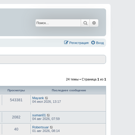
Поиск
Расширенный поис
Регистрация
Вход
24 темы • Страница
1
из
1
Просмотры
Последнее сообщение
Mayank
543381
04 июл 2026, 13:17
suman01
2082
04 авг 2026, 07:59
Robertsuar
40
01 авг 2026, 08:14