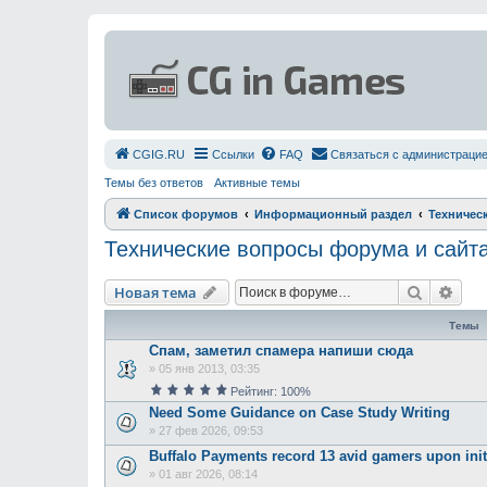
СGIG.RU
Ссылки
FAQ
Связаться с администраци
Темы без ответов
Активные темы
Список форумов
Информационный раздел
Техничес
Технические вопросы форума и сайт
Поиск
Рас
Новая тема
Темы
Спам, заметил спамера напиши сюда
»
05 янв 2013, 03:35
Рейтинг: 100%
Need Some Guidance on Case Study Writing
»
27 фев 2026, 09:53
Buffalo Payments record 13 avid gamers upon initi
»
01 авг 2026, 08:14