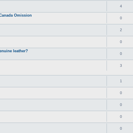
4
s Canada Omission
0
2
0
enuine leather?
0
3
1
0
0
0
0