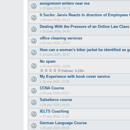
assignment writers near me
»
19 фев 2026, 05:33
It Sucks: Jarvis Reacts In direction of Employee
»
18 июл 2026, 03:12
Dealing With the Pressure of an Online Law Class
»
26 фев 2026, 04:45
office cleaning services
»
25 июн 2026, 19:24
How can a woman's biker jacket be identified as g
»
19 июн 2026, 09:47
No spam
»
16 июл 2021, 19:43
Рейтинг: 3.23%
My Experience with book cover service
»
30 апр 2026, 10:35
CCNA Course
»
29 апр 2026, 07:57
Salesforce course
»
28 апр 2026, 09:25
IELTS Coaching
»
27 апр 2026, 11:10
German Language Course
»
25 апр 2026, 09:50