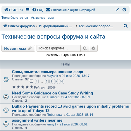
СGIG.RU
FAQ
Связаться с администрацией
Темы без ответов
Активные темы
П
Список форумов
Информационный раздел
Технические вопросы форума и сайта
о
Технические вопросы форума и сайта
и
с
Поиск
Расширенный пои
Новая тема
к
24 темы • Страница
1
из
1
Темы
Спам, заметил спамера напиши сюда
Последнее сообщение
Mayank
«
04 июл 2026, 13:17
Ответы:
97
1
7
8
9
10
…
Рейтинг: 100%
Need Some Guidance on Case Study Writing
Последнее сообщение
suman01
«
04 авг 2026, 07:59
Ответы:
2
Buffalo Payments record 13 avid gamers upon initially problems
write-up of 7 days 13
Последнее сообщение
Robertsuar
«
01 авг 2026, 08:14
assignment writers near me
Последнее сообщение
jenny1
«
21 июл 2026, 08:01
Ответы:
4