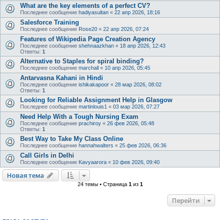
What are the key elements of a perfect CV?
Последнее сообщение
hadiyasultan
«
22 апр 2026, 18:16
Salesforce Training
Последнее сообщение
Rose20
«
22 апр 2026, 07:24
Features of Wikipedia Page Creation Agency
Последнее сообщение
shehnaazkhan
«
18 апр 2026, 12:43
Ответы:
1
Alternative to Staples for spiral binding?
Последнее сообщение
marchall
«
10 апр 2026, 05:45
Antarvasna Kahani in Hindi
Последнее сообщение
ishikakapoor
«
28 мар 2026, 08:02
Ответы:
1
Looking for Reliable Assignment Help in Glasgow
Последнее сообщение
martinlouis1
«
03 мар 2026, 07:27
Need Help With a Tough Nursing Exam
Последнее сообщение
prachiroy
«
26 фев 2026, 05:48
Ответы:
1
Best Way to Take My Class Online
Последнее сообщение
hannahwalters
«
25 фев 2026, 06:36
Call Girls in Delhi
Последнее сообщение
Kavyaarora
«
10 фев 2026, 09:40
Новая тема
24 темы • Страница
1
из
1
Перейти