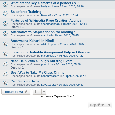
What are the key elements of a perfect CV?
Последнее сообщение
hadiyasultan
«
22 апр 2026, 18:16
Salesforce Training
Последнее сообщение
Rose20
«
22 апр 2026, 07:24
Features of Wikipedia Page Creation Agency
Последнее сообщение
shehnaazkhan
«
18 апр 2026, 12:43
Ответы:
1
Alternative to Staples for spiral binding?
Последнее сообщение
marchall
«
10 апр 2026, 05:45
Antarvasna Kahani in Hindi
Последнее сообщение
ishikakapoor
«
28 мар 2026, 08:02
Ответы:
1
Looking for Reliable Assignment Help in Glasgow
Последнее сообщение
martinlouis1
«
03 мар 2026, 07:27
Need Help With a Tough Nursing Exam
Последнее сообщение
prachiroy
«
26 фев 2026, 05:48
Ответы:
1
Best Way to Take My Class Online
Последнее сообщение
hannahwalters
«
25 фев 2026, 06:36
Call Girls in Delhi
Последнее сообщение
Kavyaarora
«
10 фев 2026, 09:40
Новая тема
24 темы • Страница
1
из
1
Перейти