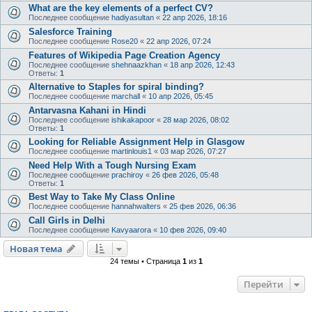
What are the key elements of a perfect CV?
Последнее сообщение
hadiyasultan
«
22 апр 2026, 18:16
Salesforce Training
Последнее сообщение
Rose20
«
22 апр 2026, 07:24
Features of Wikipedia Page Creation Agency
Последнее сообщение
shehnaazkhan
«
18 апр 2026, 12:43
Ответы:
1
Alternative to Staples for spiral binding?
Последнее сообщение
marchall
«
10 апр 2026, 05:45
Antarvasna Kahani in Hindi
Последнее сообщение
ishikakapoor
«
28 мар 2026, 08:02
Ответы:
1
Looking for Reliable Assignment Help in Glasgow
Последнее сообщение
martinlouis1
«
03 мар 2026, 07:27
Need Help With a Tough Nursing Exam
Последнее сообщение
prachiroy
«
26 фев 2026, 05:48
Ответы:
1
Best Way to Take My Class Online
Последнее сообщение
hannahwalters
«
25 фев 2026, 06:36
Call Girls in Delhi
Последнее сообщение
Kavyaarora
«
10 фев 2026, 09:40
Новая тема
24 темы • Страница
1
из
1
Перейти