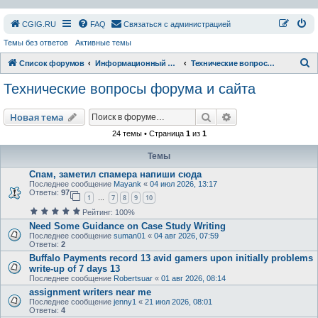
СGIG.RU
FAQ
Связаться с администрацией
Темы без ответов
Активные темы
П
Список форумов
Информационный раздел
Технические вопросы форума и сайта
о
Технические вопросы форума и сайта
и
с
Поиск
Расширенный пои
Новая тема
к
24 темы • Страница
1
из
1
Темы
Спам, заметил спамера напиши сюда
Последнее сообщение
Mayank
«
04 июл 2026, 13:17
Ответы:
97
1
7
8
9
10
…
Рейтинг: 100%
Need Some Guidance on Case Study Writing
Последнее сообщение
suman01
«
04 авг 2026, 07:59
Ответы:
2
Buffalo Payments record 13 avid gamers upon initially problems
write-up of 7 days 13
Последнее сообщение
Robertsuar
«
01 авг 2026, 08:14
assignment writers near me
Последнее сообщение
jenny1
«
21 июл 2026, 08:01
Ответы:
4