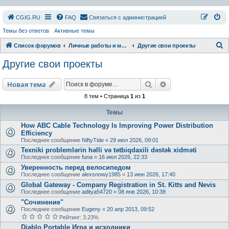
СGIG.RU
FAQ
Связаться с администрацией
Темы без ответов
Активные темы
П
Список форумов
Личные работы и модификации
Другие свои проекты
о
Другие свои проекты
и
с
Поиск
Расширенный пои
Новая тема
к
8 тем • Страница
1
из
1
Темы
How ABC Cable Technology Is Improving Power Distribution
Efficiency
Последнее сообщение
NiftyTide
«
29 июл 2026, 09:01
Texniki problemlərin həlli və tətbiqdaxili dəstək xidməti
Последнее сообщение
funa
«
16 июл 2026, 22:33
Уверенность перед велосипедом
Последнее сообщение
alexsnowy1985
«
13 июн 2026, 17:40
Global Gateway - Company Registration in St. Kitts and Nevis
Последнее сообщение
aditya54720
«
08 янв 2026, 10:38
"Сочинение"
Последнее сообщение
Eugeny
«
20 апр 2013, 09:52
Рейтинг: 3.23%
Diablo Portable Игра и исходники