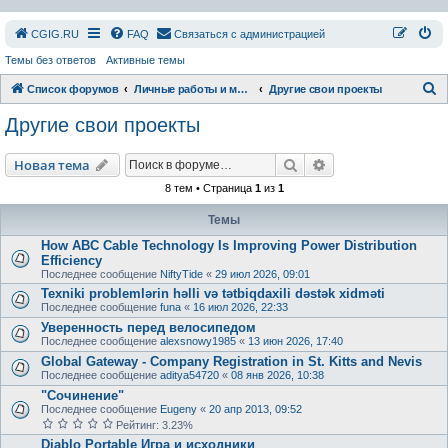
СGIG.RU
FAQ
Связаться с администрацией
Темы без ответов
Активные темы
П
Список форумов
Личные работы и модификации
Другие свои проекты
о
Другие свои проекты
и
с
Поиск
Расширенный пои
Новая тема
к
8 тем • Страница
1
из
1
Темы
How ABC Cable Technology Is Improving Power Distribution
Efficiency
Последнее сообщение
NiftyTide
«
29 июл 2026, 09:01
Texniki problemlərin həlli və tətbiqdaxili dəstək xidməti
Последнее сообщение
funa
«
16 июл 2026, 22:33
Уверенность перед велосипедом
Последнее сообщение
alexsnowy1985
«
13 июн 2026, 17:40
Global Gateway - Company Registration in St. Kitts and Nevis
Последнее сообщение
aditya54720
«
08 янв 2026, 10:38
"Сочинение"
Последнее сообщение
Eugeny
«
20 апр 2013, 09:52
Рейтинг: 3.23%
Diablo Portable Игра и исходники