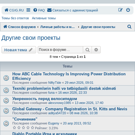
СGIG.RU
FAQ
Связаться с администрацией
Темы без ответов
Активные темы
П
Список форумов
Личные работы и модификации
Другие свои проекты
о
Другие свои проекты
и
с
Поиск
Расширенный пои
Новая тема
к
8 тем • Страница
1
из
1
Темы
How ABC Cable Technology Is Improving Power Distribution
Efficiency
Последнее сообщение
NiftyTide
«
29 июл 2026, 09:01
Texniki problemlərin həlli və tətbiqdaxili dəstək xidməti
Последнее сообщение
funa
«
16 июл 2026, 22:33
Уверенность перед велосипедом
Последнее сообщение
alexsnowy1985
«
13 июн 2026, 17:40
Global Gateway - Company Registration in St. Kitts and Nevis
Последнее сообщение
aditya54720
«
08 янв 2026, 10:38
"Сочинение"
Последнее сообщение
Eugeny
«
20 апр 2013, 09:52
Рейтинг: 3.23%
Diablo Portable Игра и исходники