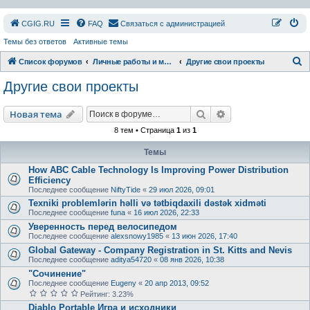
СGIG.RU
FAQ
Связаться с администрацией
Темы без ответов
Активные темы
П
Список форумов
Личные работы и модификации
Другие свои проекты
о
Другие свои проекты
и
с
Поиск
Расширенный пои
Новая тема
к
8 тем • Страница
1
из
1
Темы
How ABC Cable Technology Is Improving Power Distribution
Efficiency
Последнее сообщение
NiftyTide
«
29 июл 2026, 09:01
Texniki problemlərin həlli və tətbiqdaxili dəstək xidməti
Последнее сообщение
funa
«
16 июл 2026, 22:33
Уверенность перед велосипедом
Последнее сообщение
alexsnowy1985
«
13 июн 2026, 17:40
Global Gateway - Company Registration in St. Kitts and Nevis
Последнее сообщение
aditya54720
«
08 янв 2026, 10:38
"Сочинение"
Последнее сообщение
Eugeny
«
20 апр 2013, 09:52
Рейтинг: 3.23%
Diablo Portable Игра и исходники