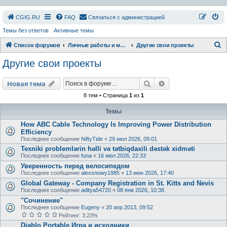
СGIG.RU
FAQ
Связаться с администрацией
Темы без ответов
Активные темы
П
Список форумов
Личные работы и модификации
Другие свои проекты
о
Другие свои проекты
и
с
Поиск
Расширенный пои
Новая тема
к
8 тем • Страница
1
из
1
Темы
How ABC Cable Technology Is Improving Power Distribution
Efficiency
Последнее сообщение
NiftyTide
«
29 июл 2026, 09:01
Texniki problemlərin həlli və tətbiqdaxili dəstək xidməti
Последнее сообщение
funa
«
16 июл 2026, 22:33
Уверенность перед велосипедом
Последнее сообщение
alexsnowy1985
«
13 июн 2026, 17:40
Global Gateway - Company Registration in St. Kitts and Nevis
Последнее сообщение
aditya54720
«
08 янв 2026, 10:38
"Сочинение"
Последнее сообщение
Eugeny
«
20 апр 2013, 09:52
Рейтинг: 3.23%
Diablo Portable Игра и исходники