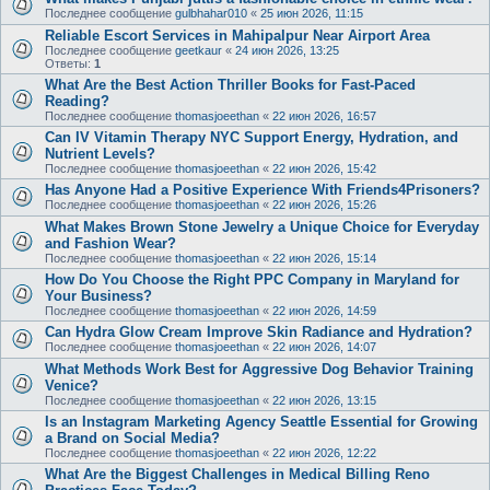
Последнее сообщение
gulbhahar010
«
25 июн 2026, 11:15
Reliable Escort Services in Mahipalpur Near Airport Area
Последнее сообщение
geetkaur
«
24 июн 2026, 13:25
Ответы:
1
What Are the Best Action Thriller Books for Fast-Paced
Reading?
Последнее сообщение
thomasjoeethan
«
22 июн 2026, 16:57
Can IV Vitamin Therapy NYC Support Energy, Hydration, and
Nutrient Levels?
Последнее сообщение
thomasjoeethan
«
22 июн 2026, 15:42
Has Anyone Had a Positive Experience With Friends4Prisoners?
Последнее сообщение
thomasjoeethan
«
22 июн 2026, 15:26
What Makes Brown Stone Jewelry a Unique Choice for Everyday
and Fashion Wear?
Последнее сообщение
thomasjoeethan
«
22 июн 2026, 15:14
How Do You Choose the Right PPC Company in Maryland for
Your Business?
Последнее сообщение
thomasjoeethan
«
22 июн 2026, 14:59
Can Hydra Glow Cream Improve Skin Radiance and Hydration?
Последнее сообщение
thomasjoeethan
«
22 июн 2026, 14:07
What Methods Work Best for Aggressive Dog Behavior Training
Venice?
Последнее сообщение
thomasjoeethan
«
22 июн 2026, 13:15
Is an Instagram Marketing Agency Seattle Essential for Growing
a Brand on Social Media?
Последнее сообщение
thomasjoeethan
«
22 июн 2026, 12:22
What Are the Biggest Challenges in Medical Billing Reno