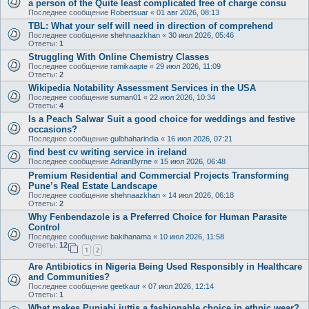
a person of the Quite least complicated free of charge consu
Последнее сообщение
Robertsuar
«
01 авг 2026, 08:13
TBL: What your self will need in direction of comprehend
Последнее сообщение
shehnaazkhan
«
30 июл 2026, 05:46
Ответы:
1
Struggling With Online Chemistry Classes
Последнее сообщение
ramikaapte
«
29 июл 2026, 11:09
Ответы:
2
Wikipedia Notability Assessment Services in the USA
Последнее сообщение
suman01
«
22 июл 2026, 10:34
Ответы:
4
Is a Peach Salwar Suit a good choice for weddings and festive
occasions?
Последнее сообщение
gulbhaharindia
«
16 июл 2026, 07:21
find best cv writing service in ireland
Последнее сообщение
AdrianByrne
«
15 июл 2026, 06:48
Premium Residential and Commercial Projects Transforming
Pune’s Real Estate Landscape
Последнее сообщение
shehnaazkhan
«
14 июл 2026, 06:18
Ответы:
2
Why Fenbendazole is a Preferred Choice for Human Parasite
Control
Последнее сообщение
bakihanama
«
10 июл 2026, 11:58
Ответы:
12
1
2
Are Antibiotics in Nigeria Being Used Responsibly in Healthcare
and Communities?
Последнее сообщение
geetkaur
«
07 июл 2026, 12:14
Ответы:
1
What makes Punjabi juttis a fashionable choice in ethnic wear?