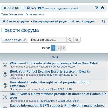
СGIG.RU
FAQ
Связаться с администрацией
Темы без ответов
Активные темы
П
Список форумов
Информационный раздел
Новости форума
о
Новости форума
и
с
Поиск
Расширенный пои
Новая тема
к
1
2
След.
50 тем
Темы
What must I look into while purchasing a flat in Gaur City?
Последнее сообщение
Reeltor88
«
06 авг 2026, 09:20
Book Your Perfect Evening Escorts Service in Dwarka
Последнее сообщение
babitareddy
«
04 авг 2026, 13:46
Ответы:
2
How should I select the right rental property in South
Extension?
Последнее сообщение
Reeltor
«
03 авг 2026, 11:18
Nick Pivetta's elbow stiffness provides in direction of Padres SP
woes
Последнее сообщение
RavenDantas
«
01 авг 2026, 08:34
Eagles Information: ESPN suggests Philadelphia manufactured