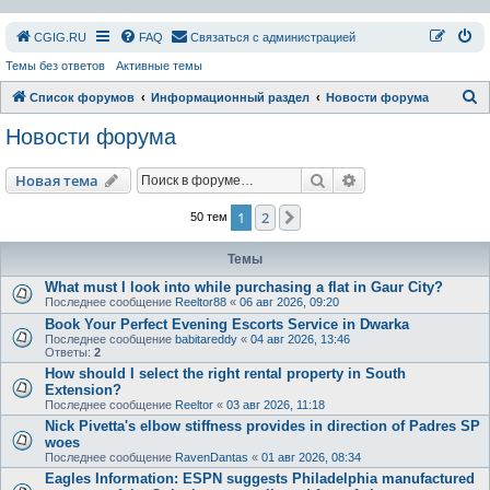
СGIG.RU
FAQ
Связаться с администрацией
Темы без ответов
Активные темы
П
Список форумов
Информационный раздел
Новости форума
о
Новости форума
и
с
Поиск
Расширенный пои
Новая тема
к
1
2
След.
50 тем
Темы
What must I look into while purchasing a flat in Gaur City?
Последнее сообщение
Reeltor88
«
06 авг 2026, 09:20
Book Your Perfect Evening Escorts Service in Dwarka
Последнее сообщение
babitareddy
«
04 авг 2026, 13:46
Ответы:
2
How should I select the right rental property in South
Extension?
Последнее сообщение
Reeltor
«
03 авг 2026, 11:18
Nick Pivetta's elbow stiffness provides in direction of Padres SP
woes
Последнее сообщение
RavenDantas
«
01 авг 2026, 08:34
Eagles Information: ESPN suggests Philadelphia manufactured