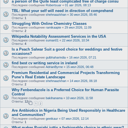
a person of the Quite least complicated free of charge consu
Последнее сообщение
Robertsuar
«
01 авг 2026, 08:13
TBL: What your self will need in direction of comprehend
Последнее сообщение
shehnaazkhan
«
30 июл 2026, 05:46
Ответы:
1
Struggling With Online Chemistry Classes
Последнее сообщение
ramikaapte
«
29 июл 2026, 11:09
Ответы:
2
Wikipedia Notability Assessment Services in the USA
Последнее сообщение
suman01
«
22 июл 2026, 10:34
Ответы:
4
Is a Peach Salwar Suit a good choice for weddings and festive
occasions?
Последнее сообщение
gulbhaharindia
«
16 июл 2026, 07:21
find best cv writing service in ireland
Последнее сообщение
AdrianByrne
«
15 июл 2026, 06:48
Premium Residential and Commercial Projects Transforming
Pune’s Real Estate Landscape
Последнее сообщение
shehnaazkhan
«
14 июл 2026, 06:18
Ответы:
2
Why Fenbendazole is a Preferred Choice for Human Parasite
Control
Последнее сообщение
bakihanama
«
10 июл 2026, 11:58
Ответы:
12
1
2
Are Antibiotics in Nigeria Being Used Responsibly in Healthcare
and Communities?
Последнее сообщение
geetkaur
«
07 июл 2026, 12:14
Ответы:
1
What makes Punjabi juttis a fashionable choice in ethnic wear?