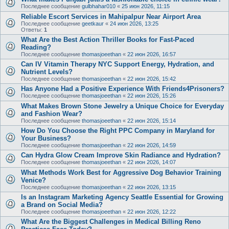
Последнее сообщение
gulbhahar010
«
25 июн 2026, 11:15
Reliable Escort Services in Mahipalpur Near Airport Area
Последнее сообщение
geetkaur
«
24 июн 2026, 13:25
Ответы:
1
What Are the Best Action Thriller Books for Fast-Paced
Reading?
Последнее сообщение
thomasjoeethan
«
22 июн 2026, 16:57
Can IV Vitamin Therapy NYC Support Energy, Hydration, and
Nutrient Levels?
Последнее сообщение
thomasjoeethan
«
22 июн 2026, 15:42
Has Anyone Had a Positive Experience With Friends4Prisoners?
Последнее сообщение
thomasjoeethan
«
22 июн 2026, 15:26
What Makes Brown Stone Jewelry a Unique Choice for Everyday
and Fashion Wear?
Последнее сообщение
thomasjoeethan
«
22 июн 2026, 15:14
How Do You Choose the Right PPC Company in Maryland for
Your Business?
Последнее сообщение
thomasjoeethan
«
22 июн 2026, 14:59
Can Hydra Glow Cream Improve Skin Radiance and Hydration?
Последнее сообщение
thomasjoeethan
«
22 июн 2026, 14:07
What Methods Work Best for Aggressive Dog Behavior Training
Venice?
Последнее сообщение
thomasjoeethan
«
22 июн 2026, 13:15
Is an Instagram Marketing Agency Seattle Essential for Growing
a Brand on Social Media?
Последнее сообщение
thomasjoeethan
«
22 июн 2026, 12:22
What Are the Biggest Challenges in Medical Billing Reno