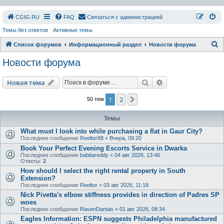
СGIG.RU
FAQ
Связаться с администрацией
Темы без ответов
Активные темы
П
Список форумов
Информационный раздел
Новости форума
о
Новости форума
и
с
Поиск
Расширенный пои
Новая тема
к
1
2
След.
50 тем
Темы
What must I look into while purchasing a flat in Gaur City?
Последнее сообщение
Reeltor88
«
Вчера, 09:20
Book Your Perfect Evening Escorts Service in Dwarka
Последнее сообщение
babitareddy
«
04 авг 2026, 13:46
Ответы:
2
How should I select the right rental property in South
Extension?
Последнее сообщение
Reeltor
«
03 авг 2026, 11:18
Nick Pivetta's elbow stiffness provides in direction of Padres SP
woes
Последнее сообщение
RavenDantas
«
01 авг 2026, 08:34
Eagles Information: ESPN suggests Philadelphia manufactured