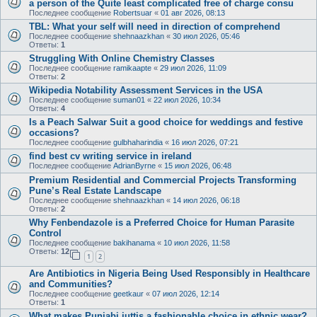
a person of the Quite least complicated free of charge consu
Последнее сообщение
Robertsuar
«
01 авг 2026, 08:13
TBL: What your self will need in direction of comprehend
Последнее сообщение
shehnaazkhan
«
30 июл 2026, 05:46
Ответы:
1
Struggling With Online Chemistry Classes
Последнее сообщение
ramikaapte
«
29 июл 2026, 11:09
Ответы:
2
Wikipedia Notability Assessment Services in the USA
Последнее сообщение
suman01
«
22 июл 2026, 10:34
Ответы:
4
Is a Peach Salwar Suit a good choice for weddings and festive
occasions?
Последнее сообщение
gulbhaharindia
«
16 июл 2026, 07:21
find best cv writing service in ireland
Последнее сообщение
AdrianByrne
«
15 июл 2026, 06:48
Premium Residential and Commercial Projects Transforming
Pune’s Real Estate Landscape
Последнее сообщение
shehnaazkhan
«
14 июл 2026, 06:18
Ответы:
2
Why Fenbendazole is a Preferred Choice for Human Parasite
Control
Последнее сообщение
bakihanama
«
10 июл 2026, 11:58
Ответы:
12
1
2
Are Antibiotics in Nigeria Being Used Responsibly in Healthcare
and Communities?
Последнее сообщение
geetkaur
«
07 июл 2026, 12:14
Ответы:
1
What makes Punjabi juttis a fashionable choice in ethnic wear?