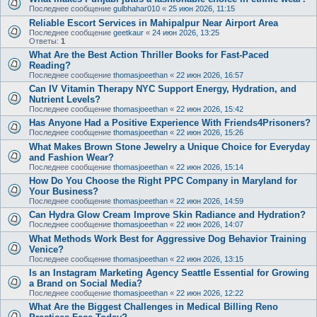
Последнее сообщение
gulbhahar010
«
25 июн 2026, 11:15
Reliable Escort Services in Mahipalpur Near Airport Area
Последнее сообщение
geetkaur
«
24 июн 2026, 13:25
Ответы:
1
What Are the Best Action Thriller Books for Fast-Paced
Reading?
Последнее сообщение
thomasjoeethan
«
22 июн 2026, 16:57
Can IV Vitamin Therapy NYC Support Energy, Hydration, and
Nutrient Levels?
Последнее сообщение
thomasjoeethan
«
22 июн 2026, 15:42
Has Anyone Had a Positive Experience With Friends4Prisoners?
Последнее сообщение
thomasjoeethan
«
22 июн 2026, 15:26
What Makes Brown Stone Jewelry a Unique Choice for Everyday
and Fashion Wear?
Последнее сообщение
thomasjoeethan
«
22 июн 2026, 15:14
How Do You Choose the Right PPC Company in Maryland for
Your Business?
Последнее сообщение
thomasjoeethan
«
22 июн 2026, 14:59
Can Hydra Glow Cream Improve Skin Radiance and Hydration?
Последнее сообщение
thomasjoeethan
«
22 июн 2026, 14:07
What Methods Work Best for Aggressive Dog Behavior Training
Venice?
Последнее сообщение
thomasjoeethan
«
22 июн 2026, 13:15
Is an Instagram Marketing Agency Seattle Essential for Growing
a Brand on Social Media?
Последнее сообщение
thomasjoeethan
«
22 июн 2026, 12:22
What Are the Biggest Challenges in Medical Billing Reno