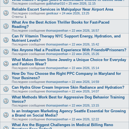
Последнее сообщение
gulbhahar010
«
25 июн 2026, 11:15
Reliable Escort Services in Mahipalpur Near Airport Area
Последнее сообщение
geetkaur
«
24 июн 2026, 13:25
Ответы:
1
What Are the Best Action Thriller Books for Fast-Paced
Reading?
Последнее сообщение
thomasjoeethan
«
22 июн 2026, 16:57
Can IV Vitamin Therapy NYC Support Energy, Hydration, and
Nutrient Levels?
Последнее сообщение
thomasjoeethan
«
22 июн 2026, 15:42
Has Anyone Had a Positive Experience With Friends4Prisoners?
Последнее сообщение
thomasjoeethan
«
22 июн 2026, 15:26
What Makes Brown Stone Jewelry a Unique Choice for Everyday
and Fashion Wear?
Последнее сообщение
thomasjoeethan
«
22 июн 2026, 15:14
How Do You Choose the Right PPC Company in Maryland for
Your Business?
Последнее сообщение
thomasjoeethan
«
22 июн 2026, 14:59
Can Hydra Glow Cream Improve Skin Radiance and Hydration?
Последнее сообщение
thomasjoeethan
«
22 июн 2026, 14:07
What Methods Work Best for Aggressive Dog Behavior Training
Venice?
Последнее сообщение
thomasjoeethan
«
22 июн 2026, 13:15
Is an Instagram Marketing Agency Seattle Essential for Growing
a Brand on Social Media?
Последнее сообщение
thomasjoeethan
«
22 июн 2026, 12:22
What Are the Biggest Challenges in Medical Billing Reno