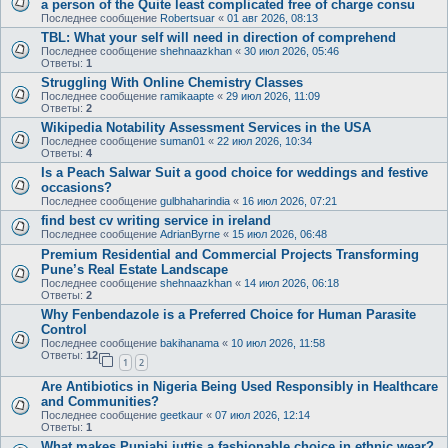
a person of the Quite least complicated free of charge consu
Последнее сообщение
Robertsuar
«
01 авг 2026, 08:13
TBL: What your self will need in direction of comprehend
Последнее сообщение
shehnaazkhan
«
30 июл 2026, 05:46
Ответы:
1
Struggling With Online Chemistry Classes
Последнее сообщение
ramikaapte
«
29 июл 2026, 11:09
Ответы:
2
Wikipedia Notability Assessment Services in the USA
Последнее сообщение
suman01
«
22 июл 2026, 10:34
Ответы:
4
Is a Peach Salwar Suit a good choice for weddings and festive
occasions?
Последнее сообщение
gulbhaharindia
«
16 июл 2026, 07:21
find best cv writing service in ireland
Последнее сообщение
AdrianByrne
«
15 июл 2026, 06:48
Premium Residential and Commercial Projects Transforming
Pune’s Real Estate Landscape
Последнее сообщение
shehnaazkhan
«
14 июл 2026, 06:18
Ответы:
2
Why Fenbendazole is a Preferred Choice for Human Parasite
Control
Последнее сообщение
bakihanama
«
10 июл 2026, 11:58
Ответы:
12
1
2
Are Antibiotics in Nigeria Being Used Responsibly in Healthcare
and Communities?
Последнее сообщение
geetkaur
«
07 июл 2026, 12:14
Ответы:
1
What makes Punjabi juttis a fashionable choice in ethnic wear?