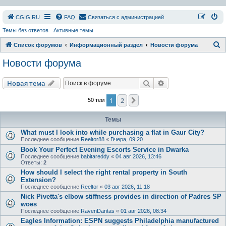
СGIG.RU
FAQ
Связаться с администрацией
Темы без ответов
Активные темы
П
Список форумов
Информационный раздел
Новости форума
о
Новости форума
и
с
Поиск
Расширенный пои
Новая тема
к
1
2
След.
50 тем
Темы
What must I look into while purchasing a flat in Gaur City?
Последнее сообщение
Reeltor88
«
Вчера, 09:20
Book Your Perfect Evening Escorts Service in Dwarka
Последнее сообщение
babitareddy
«
04 авг 2026, 13:46
Ответы:
2
How should I select the right rental property in South
Extension?
Последнее сообщение
Reeltor
«
03 авг 2026, 11:18
Nick Pivetta's elbow stiffness provides in direction of Padres SP
woes
Последнее сообщение
RavenDantas
«
01 авг 2026, 08:34
Eagles Information: ESPN suggests Philadelphia manufactured