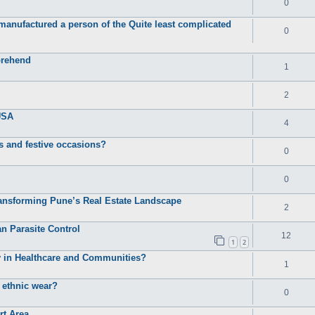
0
anufactured a person of the Quite least complicated
0
prehend
1
2
USA
4
s and festive occasions?
0
0
ansforming Pune’s Real Estate Landscape
2
n Parasite Control
12
1
2
ly in Healthcare and Communities?
1
 ethnic wear?
0
rt Area