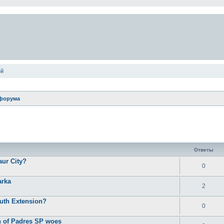
ей
форума
ширенный поиск
Ответы
aur City?
0
arka
2
outh Extension?
0
on of Padres SP woes