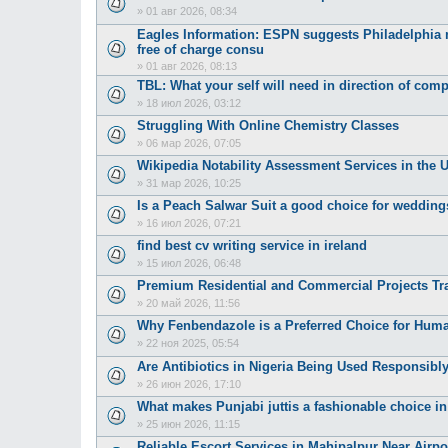
»
01 авг 2026, 08:34
Eagles Information: ESPN suggests Philadelphia m
free of charge consu
»
01 авг 2026, 08:13
TBL: What your self will need in direction of com
»
18 июл 2026, 03:12
Struggling With Online Chemistry Classes
»
06 мар 2026, 07:05
Wikipedia Notability Assessment Services in the 
»
31 мар 2026, 10:25
Is a Peach Salwar Suit a good choice for wedding
»
16 июл 2026, 07:21
find best cv writing service in ireland
»
15 июл 2026, 06:48
Premium Residential and Commercial Projects Tr
»
20 май 2026, 11:56
Why Fenbendazole is a Preferred Choice for Huma
»
22 ноя 2025, 05:54
Are Antibiotics in Nigeria Being Used Responsib
»
26 июн 2026, 17:10
What makes Punjabi juttis a fashionable choice in
»
25 июн 2026, 11:15
Reliable Escort Services in Mahipalpur Near Airpo