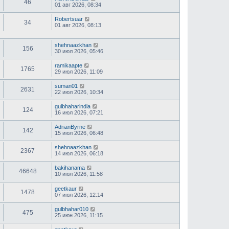
46
01 авг 2026, 08:34
Robertsuar
34
01 авг 2026, 08:13
shehnaazkhan
156
30 июл 2026, 05:46
ramikaapte
1765
29 июл 2026, 11:09
suman01
2631
22 июл 2026, 10:34
gulbhaharindia
124
16 июл 2026, 07:21
AdrianByrne
142
15 июл 2026, 06:48
shehnaazkhan
2367
14 июл 2026, 06:18
bakihanama
46648
10 июл 2026, 11:58
geetkaur
1478
07 июл 2026, 12:14
gulbhahar010
475
25 июн 2026, 11:15