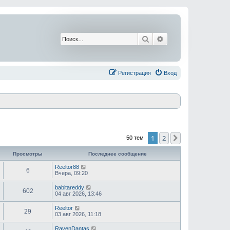
Поиск
Расширенный поис
Регистрация
Вход
1
2
След.
50 тем
Просмотры
Последнее сообщение
Reeltor88
6
Вчера, 09:20
babitareddy
602
04 авг 2026, 13:46
Reeltor
29
03 авг 2026, 11:18
RavenDantas