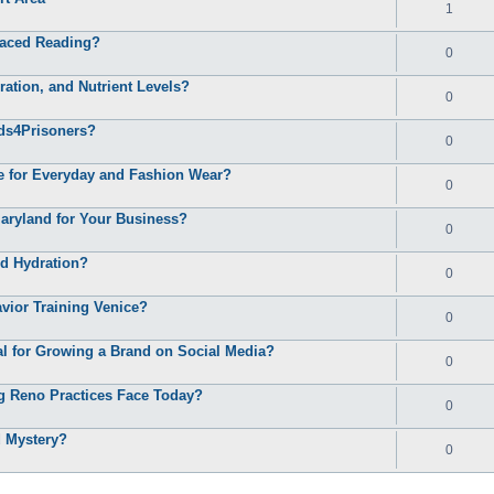
1
-Paced Reading?
0
ation, and Nutrient Levels?
0
nds4Prisoners?
0
e for Everyday and Fashion Wear?
0
ryland for Your Business?
0
d Hydration?
0
vior Training Venice?
0
al for Growing a Brand on Social Media?
0
ng Reno Practices Face Today?
0
d Mystery?
0