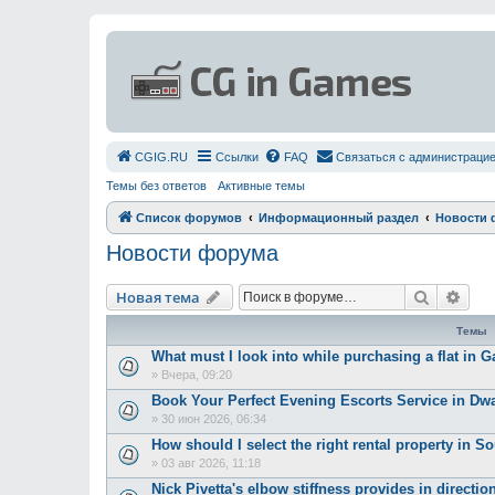
СGIG.RU
Ссылки
FAQ
Связаться с администраци
Темы без ответов
Активные темы
Список форумов
Информационный раздел
Новости 
Новости форума
Поиск
Рас
Новая тема
Темы
What must I look into while purchasing a flat in G
»
Вчера, 09:20
Book Your Perfect Evening Escorts Service in Dw
»
30 июн 2026, 06:34
How should I select the right rental property in S
»
03 авг 2026, 11:18
Nick Pivetta's elbow stiffness provides in directi