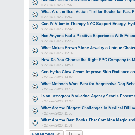
»
23 июн 2026, 07:37
What Are the Best Action Thriller Books for Fast
»
22 июн 2026, 16:57
Can IV Vitamin Therapy NYC Support Energy, Hydr
»
22 июн 2026, 15:42
Has Anyone Had a Positive Experience With Frie
»
22 июн 2026, 15:26
What Makes Brown Stone Jewelry a Unique Choic
»
22 июн 2026, 15:14
How Do You Choose the Right PPC Company in Ma
»
22 июн 2026, 14:59
Can Hydra Glow Cream Improve Skin Radiance an
»
22 июн 2026, 14:07
What Methods Work Best for Aggressive Dog Beha
»
22 июн 2026, 13:15
Is an Instagram Marketing Agency Seattle Essenti
»
22 июн 2026, 12:22
What Are the Biggest Challenges in Medical Billi
»
22 июн 2026, 11:56
What Are the Best Books That Combine Magic an
»
22 июн 2026, 11:31
Новая тема