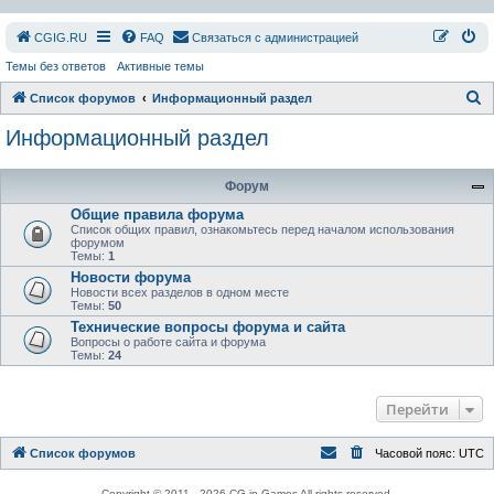
СGIG.RU
FAQ
Связаться с администрацией
Темы без ответов
Активные темы
П
Список форумов
Информационный раздел
о
Информационный раздел
и
с
Форум
к
Общие правила форума
Список общих правил, ознакомьтесь перед началом использования
форумом
Темы:
1
Новости форума
Новости всех разделов в одном месте
Темы:
50
Технические вопросы форума и сайта
Вопросы о работе сайта и форума
Темы:
24
Перейти
Список форумов
Часовой пояс:
UTC
Copyright © 2011 - 2026 CG in Games All rights reserved.