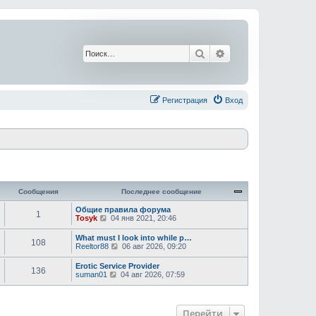
Поиск
Расширенный поис
Регистрация
Вход
Сообщения
Последнее сообщение
Общие правила форума
1
П
Tosyk
04 янв 2021, 20:46
е
р
What must I look into while p…
108
е
П
Reeltor88
06 авг 2026, 09:20
й
е
т
р
Erotic Service Provider
и
136
е
П
suman01
04 авг 2026, 07:59
к
й
е
п
т
р
о
и
е
с
к
й
л
Перейти
п