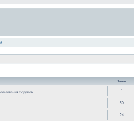
ей
Темы
1
спользования форумом
50
24