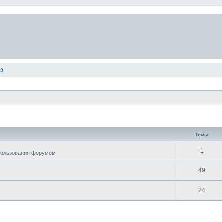
ей
Темы
1
спользования форумом
49
24