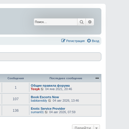
Поиск
Расширенный поис
Регистрация
Вход
Сообщения
Последнее сообщение
Общие правила форума
1
П
Tosyk
04 янв 2021, 20:46
е
р
Book Escorts Now
107
е
П
babitareddy
04 авг 2026, 13:46
й
е
т
р
Erotic Service Provider
и
136
е
П
suman01
04 авг 2026, 07:59
к
й
е
п
т
р
о
и
е
с
к
й
л
Перейти
п