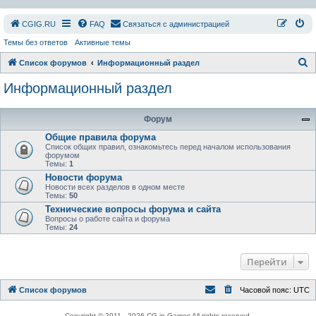
СGIG.RU
FAQ
Связаться с администрацией
Темы без ответов
Активные темы
П
Список форумов
Информационный раздел
о
Информационный раздел
и
с
Форум
к
Общие правила форума
Список общих правил, ознакомьтесь перед началом использования
форумом
Темы:
1
Новости форума
Новости всех разделов в одном месте
Темы:
50
Технические вопросы форума и сайта
Вопросы о работе сайта и форума
Темы:
24
Перейти
Список форумов
Часовой пояс:
UTC
Copyright © 2011 - 2026 CG in Games All rights reserved.