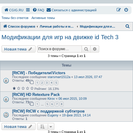
СGIG.RU
FAQ
Связаться с администрацией
Темы без ответов
Активные темы
П
Список форумов
Личные работы и модификации
Модификации для игр на движке id Tech 3
о
Модификации для игр на движке id Tech 3
и
с
Поиск
Расширенный пои
Новая тема
к
3 темы • Страница
1
из
1
Темы
[RtCW] - Победители\Victors
Последнее сообщение
starsmart1512a
«
13 июл 2026, 07:47
Ответы:
49
1
2
3
4
5
Рейтинг: 16.13%
[RtCW] HD Retexture Pack
Последнее сообщение
Kirov
«
06 июл 2015, 10:09
Ответы:
73
1
5
6
7
8
…
[RtCW] RtCW с поддержкой субтитров
Последнее сообщение
Eugeny
«
19 фев 2013, 14:14
Ответы:
1
Новая тема
3 темы • Страница
1
из
1