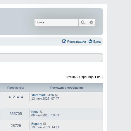
Поиск
Расширенный поис
Регистрация
Вход
3 темы • Страница
1
из
1
Просмотры
Последнее сообщение
starsmart1512a
4121414
13 июл 2026, 07:47
Kirov
365705
06 июл 2015, 10:09
Eugeny
28729
19 фев 2013, 14:14