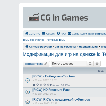
СGIG.RU
Ссылки
FAQ
Связаться с администраци
Темы без ответов
Активные темы
Список форумов
Личные работы и модификации
Мод
Модификации для игр на движке id T
Поиск
Рас
Новая тема
Темы
[RtCW] - Победители\Victors
»
26 янв 2012, 12:37
Рейтинг: 16.13%
[RtCW] HD Retexture Pack
»
30 дек 2012, 10:12
[RtCW] RtCW с поддержкой субтитров
»
17 фев 2013, 12:31