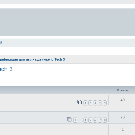
ей
ификации для игр на движке id Tech 3
ech 3
ширенный поиск
Ответы
49
1
2
3
4
5
73
1
4
5
6
7
8
…
1