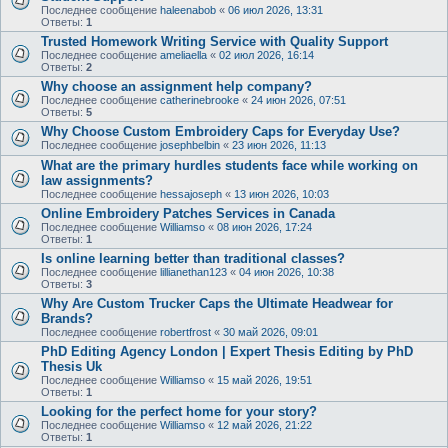
Последнее сообщение
haleenabob
«
06 июл 2026, 13:31
Ответы:
1
Trusted Homework Writing Service with Quality Support
Последнее сообщение
ameliaella
«
02 июл 2026, 16:14
Ответы:
2
Why choose an assignment help company?
Последнее сообщение
catherinebrooke
«
24 июн 2026, 07:51
Ответы:
5
Why Choose Custom Embroidery Caps for Everyday Use?
Последнее сообщение
josephbelbin
«
23 июн 2026, 11:13
What are the primary hurdles students face while working on
law assignments?
Последнее сообщение
hessajoseph
«
13 июн 2026, 10:03
Online Embroidery Patches Services in Canada
Последнее сообщение
Williamso
«
08 июн 2026, 17:24
Ответы:
1
Is online learning better than traditional classes?
Последнее сообщение
lillianethan123
«
04 июн 2026, 10:38
Ответы:
3
Why Are Custom Trucker Caps the Ultimate Headwear for
Brands?
Последнее сообщение
robertfrost
«
30 май 2026, 09:01
PhD Editing Agency London | Expert Thesis Editing by PhD
Thesis Uk
Последнее сообщение
Williamso
«
15 май 2026, 19:51
Ответы:
1
Looking for the perfect home for your story?
Последнее сообщение
Williamso
«
12 май 2026, 21:22
Ответы:
1