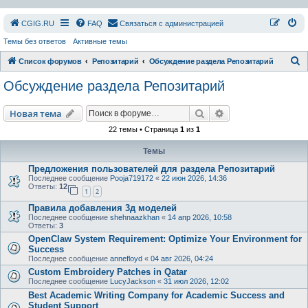
СGIG.RU
FAQ
Связаться с администрацией
Темы без ответов
Активные темы
П
Список форумов
Репозитарий
Обсуждение раздела Репозитарий
о
Обсуждение раздела Репозитарий
и
с
Поиск
Расширенный пои
Новая тема
к
22 темы • Страница
1
из
1
Темы
Предложения пользователей для раздела Репозитарий
Последнее сообщение
Pooja719172
«
22 июн 2026, 14:36
Ответы:
12
1
2
Правила добавления 3д моделей
Последнее сообщение
shehnaazkhan
«
14 апр 2026, 10:58
Ответы:
3
OpenClaw System Requirement: Optimize Your Environment for
Success
Последнее сообщение
annefloyd
«
04 авг 2026, 04:24
Custom Embroidery Patches in Qatar
Последнее сообщение
LucyJackson
«
31 июл 2026, 12:02
Best Academic Writing Company for Academic Success and
Student Support