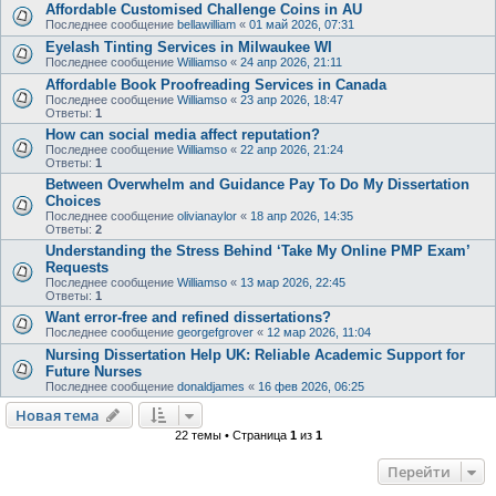
Affordable Customised Challenge Coins in AU
Последнее сообщение
bellawilliam
«
01 май 2026, 07:31
Eyelash Tinting Services in Milwaukee WI
Последнее сообщение
Williamso
«
24 апр 2026, 21:11
Affordable Book Proofreading Services in Canada
Последнее сообщение
Williamso
«
23 апр 2026, 18:47
Ответы:
1
How can social media affect reputation?
Последнее сообщение
Williamso
«
22 апр 2026, 21:24
Ответы:
1
Between Overwhelm and Guidance Pay To Do My Dissertation
Choices
Последнее сообщение
olivianaylor
«
18 апр 2026, 14:35
Ответы:
2
Understanding the Stress Behind ‘Take My Online PMP Exam’
Requests
Последнее сообщение
Williamso
«
13 мар 2026, 22:45
Ответы:
1
Want error-free and refined dissertations?
Последнее сообщение
georgefgrover
«
12 мар 2026, 11:04
Nursing Dissertation Help UK: Reliable Academic Support for
Future Nurses
Последнее сообщение
donaldjames
«
16 фев 2026, 06:25
Новая тема
22 темы • Страница
1
из
1
Перейти