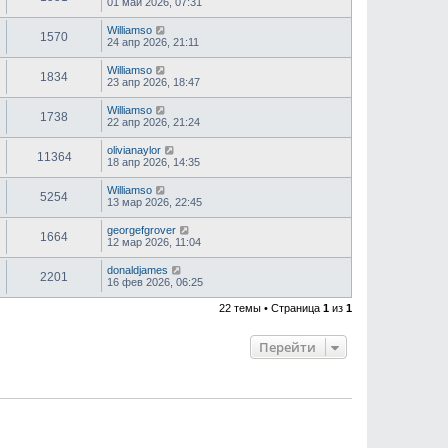
01 май 2026, 07:31
Williamso
1570
24 апр 2026, 21:11
Williamso
1834
23 апр 2026, 18:47
Williamso
1738
22 апр 2026, 21:24
olivianaylor
11364
18 апр 2026, 14:35
Williamso
5254
13 мар 2026, 22:45
georgefgrover
1664
12 мар 2026, 11:04
donaldjames
2201
16 фев 2026, 06:25
22 темы • Страница
1
из
1
Перейти