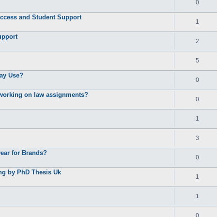
0
ccess and Student Support
1
upport
2
5
ay Use?
0
e working on law assignments?
0
1
3
ear for Brands?
0
ing by PhD Thesis Uk
1
1
0