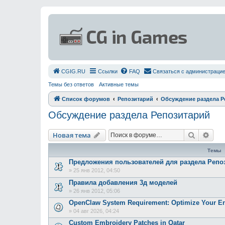
СGIG.RU
Ссылки
FAQ
Связаться с администраци
Темы без ответов
Активные темы
Список форумов
Репозитарий
Обсуждение раздела Р
Обсуждение раздела Репозитарий
Поиск
Рас
Новая тема
Темы
Предложения пользователей для раздела Репо
»
25 янв 2012, 04:50
Правила добавления 3д моделей
»
26 янв 2012, 05:06
OpenClaw System Requirement: Optimize Your En
»
04 авг 2026, 04:24
Custom Embroidery Patches in Qatar