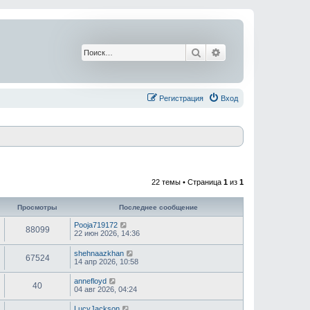
Поиск
Расширенный поис
Регистрация
Вход
22 темы • Страница
1
из
1
Просмотры
Последнее сообщение
Pooja719172
88099
22 июн 2026, 14:36
shehnaazkhan
67524
14 апр 2026, 10:58
annefloyd
40
04 авг 2026, 04:24
LucyJackson