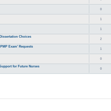
0
1
1
issertation Choices
2
e PMP Exam’ Requests
1
0
Support for Future Nurses
0