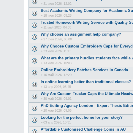
»
31 июл 2026, 12:02
Best Academic Writing Company for Academic Su
»
18 июн 2026, 05:23
Trusted Homework Writing Service with Quality S
»
11 май 2026, 04:03
Why choose an assignment help company?
»
27 фев 2026, 06:00
Why Choose Custom Embroidery Caps for Everyd
»
23 июн 2026, 11:13
What are the primary hurdles students face whil
»
13 июн 2026, 10:03
Online Embroidery Patches Services in Canada
»
16 май 2026, 12:20
Is online learning better than traditional classes?
»
13 апр 2026, 05:45
Why Are Custom Trucker Caps the Ultimate Headw
»
30 май 2026, 09:01
PhD Editing Agency London | Expert Thesis Edit
»
20 мар 2026, 09:06
Looking for the perfect home for your story?
»
03 апр 2026, 10:31
Affordable Customised Challenge Coins in AU