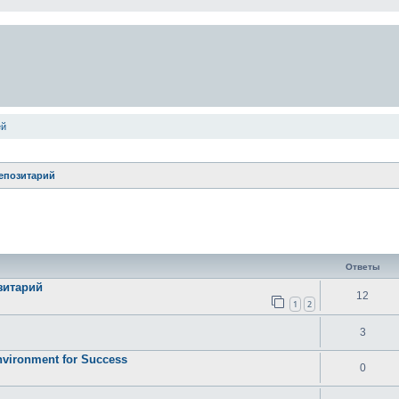
ей
епозитарий
ширенный поиск
Ответы
зитарий
12
1
2
3
vironment for Success
0