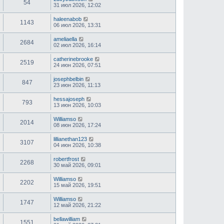
54
31 июл 2026, 12:02
haleenabob
1143
06 июл 2026, 13:31
ameliaella
2684
02 июл 2026, 16:14
catherinebrooke
2519
24 июн 2026, 07:51
josephbelbin
847
23 июн 2026, 11:13
hessajoseph
793
13 июн 2026, 10:03
Williamso
2014
08 июн 2026, 17:24
lillianethan123
3107
04 июн 2026, 10:38
robertfrost
2268
30 май 2026, 09:01
Williamso
2202
15 май 2026, 19:51
Williamso
1747
12 май 2026, 21:22
bellawilliam
1551