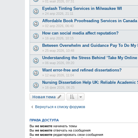
»
01 май 2026, 07:31
Eyelash Tinting Services in Milwaukee WI
»
24 апр 2026, 21:11
Affordable Book Proofreading Services in Canada
»
02 апр 2026, 06:40
How can social media affect reputation?
»
16 апр 2026, 10:15
Between Overwhelm and Guidance Pay To Do My D
»
25 мар 2026, 10:48
Understanding the Stress Behind ‘Take My Onlin
»
06 мар 2026, 09:20
Want error-free and refined dissertations?
»
12 мар 2026, 11:04
Nursing Dissertation Help UK: Reliable Academic 
»
16 фев 2026, 06:25
Новая тема
Вернуться к списку форумов
ПРАВА ДОСТУПА
Вы
не можете
начинать темы
Вы
не можете
отвечать на сообщения
Вы
не можете
редактировать свои сообщения