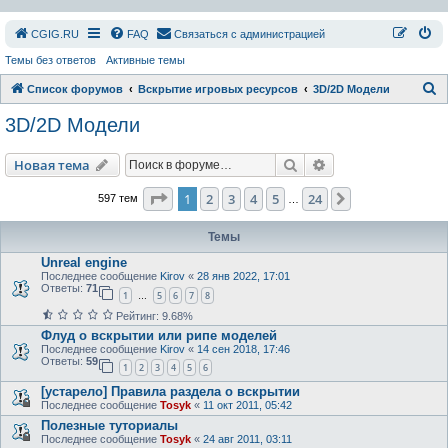
СGIG.RU
FAQ
Связаться с администрацией
Темы без ответов
Активные темы
П
Список форумов
Вскрытие игровых ресурсов
3D/2D Модели
о
3D/2D Модели
и
с
Поиск
Расширенный пои
Новая тема
к
Страница
1
из
24
1
2
3
4
5
24
След.
597 тем
…
Темы
Unreal engine
Последнее сообщение
Kirov
«
28 янв 2022, 17:01
Ответы:
71
1
5
6
7
8
…
Рейтинг: 9.68%
Флуд о вскрытии или рипе моделей
Последнее сообщение
Kirov
«
14 сен 2018, 17:46
Ответы:
59
1
2
3
4
5
6
[устарело] Правила раздела о вскрытии
Последнее сообщение
Tosyk
«
11 окт 2011, 05:42
Полезные туториалы
Последнее сообщение
Tosyk
«
24 авг 2011, 03:11