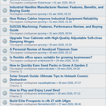
Последнее сообщение
Robertsuar
«
01 авг 2026, 08:14
Industrial Handles Manufacturer Review: Features, Benefits, and
Buying Guide
Последнее сообщение
pysong
«
01 авг 2026, 02:23
How Rotary Cables Improve Industrial Equipment Reliability
Последнее сообщение
pysong
«
31 июл 2026, 01:16
SUS316 Machining: Features, Performance Review, and Buying
Guide
Последнее сообщение
pysong
«
31 июл 2026, 00:54
Upgrade Your Cabinets with High-Quality Adjustable Soft-close
Damping Hinges
Последнее сообщение
pysong
«
30 июл 2026, 02:34
A Personal Review of Anodized Titanium Gear
Последнее сообщение
pysong
«
30 июл 2026, 02:13
Is flexible office space suitable for growing businesses?
Последнее сообщение
emilyfoster34
«
29 июл 2026, 10:53
How to Quickly Earn Seed Packs in Grow A Garden 2
Последнее сообщение
watercalculate
«
29 июл 2026, 04:26
Ответы:
1
Solar Smash Guide: Ultimate Tips to Unleash Cosmic
Destruction
Последнее сообщение
squadlegitimate
«
28 июл 2026, 07:27
Ответы:
1
How to Play and Enjoy Level Devil
Последнее сообщение
ammomegaton
«
28 июл 2026, 07:13
Ответы:
1
Build Elite Prospects in cfb 27 with U4gm
Последнее сообщение
Benniehench03
«
27 июл 2026, 08:46