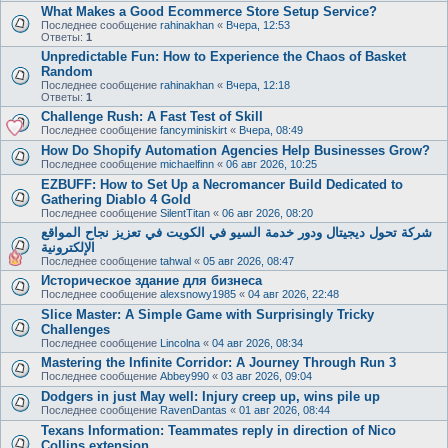
What Makes a Good Ecommerce Store Setup Service?
Последнее сообщение
rahinakhan
«
Вчера, 12:53
Ответы:
1
Unpredictable Fun: How to Experience the Chaos of Basket
Random
Последнее сообщение
rahinakhan
«
Вчера, 12:18
Ответы:
1
Challenge Rush: A Fast Test of Skill
Последнее сообщение
fancyminiskirt
«
Вчера, 08:49
How Do Shopify Automation Agencies Help Businesses Grow?
Последнее сообщение
michaelfinn
«
06 авг 2026, 10:25
EZBUFF: How to Set Up a Necromancer Build Dedicated to
Gathering Diablo 4 Gold
Последнее сообщение
SilentTitan
«
06 авг 2026, 08:20
شركة تحول ديجيتال ودور خدمة السيو في الكويت في تعزيز نجاح المواقع
الإلكترونية
Последнее сообщение
tahwal
«
05 авг 2026, 08:47
Историческое здание для бизнеса
Последнее сообщение
alexsnowy1985
«
04 авг 2026, 22:48
Slice Master: A Simple Game with Surprisingly Tricky
Challenges
Последнее сообщение
Lincolna
«
04 авг 2026, 08:34
Mastering the Infinite Corridor: A Journey Through Run 3
Последнее сообщение
Abbey990
«
03 авг 2026, 09:04
Dodgers in just May well: Injury creep up, wins pile up
Последнее сообщение
RavenDantas
«
01 авг 2026, 08:44
Texans Information: Teammates reply in direction of Nico
Collins extension