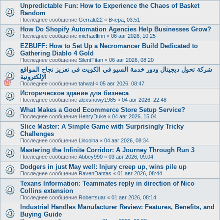
Unpredictable Fun: How to Experience the Chaos of Basket
Random
Последнее сообщение
Gerrald22
«
Вчера, 03:51
How Do Shopify Automation Agencies Help Businesses Grow?
Последнее сообщение
michaelfinn
«
06 авг 2026, 10:25
EZBUFF: How to Set Up a Necromancer Build Dedicated to
Gathering Diablo 4 Gold
Последнее сообщение
SilentTitan
«
06 авг 2026, 08:20
شركة تحول ديجيتال ودور خدمة السيو في الكويت في تعزيز نجاح المواقع
الإلكترونية
Последнее сообщение
tahwal
«
05 авг 2026, 08:47
Историческое здание для бизнеса
Последнее сообщение
alexsnowy1985
«
04 авг 2026, 22:48
What Makes a Good Ecommerce Store Setup Service?
Последнее сообщение
HenryDuke
«
04 авг 2026, 15:04
Slice Master: A Simple Game with Surprisingly Tricky
Challenges
Последнее сообщение
Lincolna
«
04 авг 2026, 08:34
Mastering the Infinite Corridor: A Journey Through Run 3
Последнее сообщение
Abbey990
«
03 авг 2026, 09:04
Dodgers in just May well: Injury creep up, wins pile up
Последнее сообщение
RavenDantas
«
01 авг 2026, 08:44
Texans Information: Teammates reply in direction of Nico
Collins extension
Последнее сообщение
Robertsuar
«
01 авг 2026, 08:14
Industrial Handles Manufacturer Review: Features, Benefits, and
Buying Guide