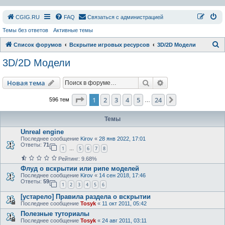
СGIG.RU
FAQ
Связаться с администрацией
Темы без ответов
Активные темы
П
Список форумов
Вскрытие игровых ресурсов
3D/2D Модели
о
3D/2D Модели
и
с
Поиск
Расширенный пои
Новая тема
к
Страница
1
из
24
1
2
3
4
5
24
След.
596 тем
…
Темы
Unreal engine
Последнее сообщение
Kirov
«
28 янв 2022, 17:01
Ответы:
71
1
5
6
7
8
…
Рейтинг: 9.68%
Флуд о вскрытии или рипе моделей
Последнее сообщение
Kirov
«
14 сен 2018, 17:46
Ответы:
59
1
2
3
4
5
6
[устарело] Правила раздела о вскрытии
Последнее сообщение
Tosyk
«
11 окт 2011, 05:42
Полезные туториалы
Последнее сообщение
Tosyk
«
24 авг 2011, 03:11