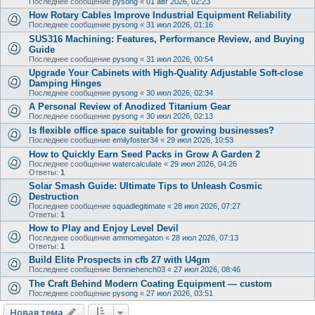
Последнее сообщение
pysong
«
01 авг 2026, 02:23
How Rotary Cables Improve Industrial Equipment Reliability
Последнее сообщение
pysong
«
31 июл 2026, 01:16
SUS316 Machining: Features, Performance Review, and Buying
Guide
Последнее сообщение
pysong
«
31 июл 2026, 00:54
Upgrade Your Cabinets with High-Quality Adjustable Soft-close
Damping Hinges
Последнее сообщение
pysong
«
30 июл 2026, 02:34
A Personal Review of Anodized Titanium Gear
Последнее сообщение
pysong
«
30 июл 2026, 02:13
Is flexible office space suitable for growing businesses?
Последнее сообщение
emilyfoster34
«
29 июл 2026, 10:53
How to Quickly Earn Seed Packs in Grow A Garden 2
Последнее сообщение
watercalculate
«
29 июл 2026, 04:26
Ответы:
1
Solar Smash Guide: Ultimate Tips to Unleash Cosmic
Destruction
Последнее сообщение
squadlegitimate
«
28 июл 2026, 07:27
Ответы:
1
How to Play and Enjoy Level Devil
Последнее сообщение
ammomegaton
«
28 июл 2026, 07:13
Ответы:
1
Build Elite Prospects in cfb 27 with U4gm
Последнее сообщение
Benniehench03
«
27 июл 2026, 08:46
The Craft Behind Modern Coating Equipment — custom
Последнее сообщение
pysong
«
27 июл 2026, 03:51
Новая тема