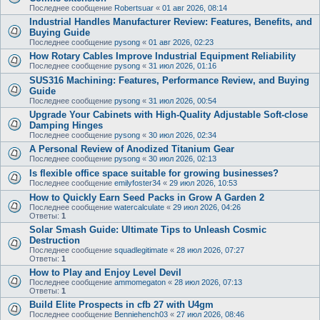
Последнее сообщение
Robertsuar
«
01 авг 2026, 08:14
Industrial Handles Manufacturer Review: Features, Benefits, and
Buying Guide
Последнее сообщение
pysong
«
01 авг 2026, 02:23
How Rotary Cables Improve Industrial Equipment Reliability
Последнее сообщение
pysong
«
31 июл 2026, 01:16
SUS316 Machining: Features, Performance Review, and Buying
Guide
Последнее сообщение
pysong
«
31 июл 2026, 00:54
Upgrade Your Cabinets with High-Quality Adjustable Soft-close
Damping Hinges
Последнее сообщение
pysong
«
30 июл 2026, 02:34
A Personal Review of Anodized Titanium Gear
Последнее сообщение
pysong
«
30 июл 2026, 02:13
Is flexible office space suitable for growing businesses?
Последнее сообщение
emilyfoster34
«
29 июл 2026, 10:53
How to Quickly Earn Seed Packs in Grow A Garden 2
Последнее сообщение
watercalculate
«
29 июл 2026, 04:26
Ответы:
1
Solar Smash Guide: Ultimate Tips to Unleash Cosmic
Destruction
Последнее сообщение
squadlegitimate
«
28 июл 2026, 07:27
Ответы:
1
How to Play and Enjoy Level Devil
Последнее сообщение
ammomegaton
«
28 июл 2026, 07:13
Ответы:
1
Build Elite Prospects in cfb 27 with U4gm
Последнее сообщение
Benniehench03
«
27 июл 2026, 08:46