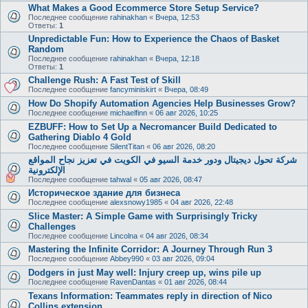
What Makes a Good Ecommerce Store Setup Service?
Последнее сообщение
rahinakhan
«
Вчера, 12:53
Ответы:
1
Unpredictable Fun: How to Experience the Chaos of Basket
Random
Последнее сообщение
rahinakhan
«
Вчера, 12:18
Ответы:
1
Challenge Rush: A Fast Test of Skill
Последнее сообщение
fancyminiskirt
«
Вчера, 08:49
How Do Shopify Automation Agencies Help Businesses Grow?
Последнее сообщение
michaelfinn
«
06 авг 2026, 10:25
EZBUFF: How to Set Up a Necromancer Build Dedicated to
Gathering Diablo 4 Gold
Последнее сообщение
SilentTitan
«
06 авг 2026, 08:20
شركة تحول ديجيتال ودور خدمة السيو في الكويت في تعزيز نجاح المواقع
الإلكترونية
Последнее сообщение
tahwal
«
05 авг 2026, 08:47
Историческое здание для бизнеса
Последнее сообщение
alexsnowy1985
«
04 авг 2026, 22:48
Slice Master: A Simple Game with Surprisingly Tricky
Challenges
Последнее сообщение
Lincolna
«
04 авг 2026, 08:34
Mastering the Infinite Corridor: A Journey Through Run 3
Последнее сообщение
Abbey990
«
03 авг 2026, 09:04
Dodgers in just May well: Injury creep up, wins pile up
Последнее сообщение
RavenDantas
«
01 авг 2026, 08:44
Texans Information: Teammates reply in direction of Nico
Collins extension