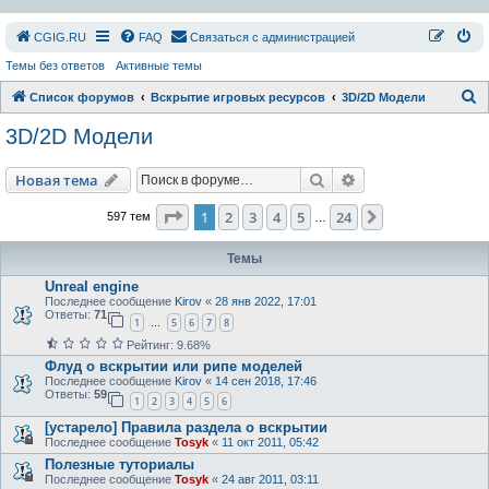
СGIG.RU
FAQ
Связаться с администрацией
Темы без ответов
Активные темы
П
Список форумов
Вскрытие игровых ресурсов
3D/2D Модели
о
3D/2D Модели
и
с
Поиск
Расширенный пои
Новая тема
к
Страница
1
из
24
1
2
3
4
5
24
След.
597 тем
…
Темы
Unreal engine
Последнее сообщение
Kirov
«
28 янв 2022, 17:01
Ответы:
71
1
5
6
7
8
…
Рейтинг: 9.68%
Флуд о вскрытии или рипе моделей
Последнее сообщение
Kirov
«
14 сен 2018, 17:46
Ответы:
59
1
2
3
4
5
6
[устарело] Правила раздела о вскрытии
Последнее сообщение
Tosyk
«
11 окт 2011, 05:42
Полезные туториалы
Последнее сообщение
Tosyk
«
24 авг 2011, 03:11