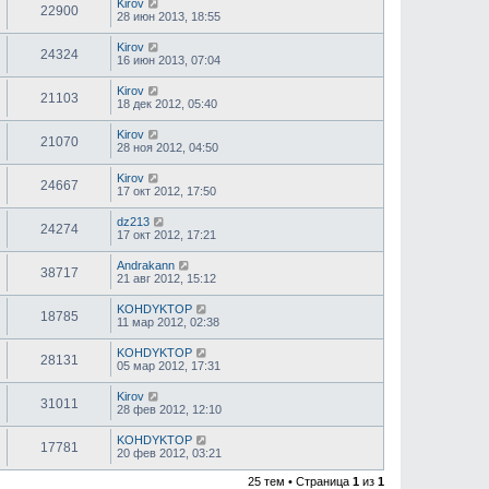
Kirov
22900
28 июн 2013, 18:55
Kirov
24324
16 июн 2013, 07:04
Kirov
21103
18 дек 2012, 05:40
Kirov
21070
28 ноя 2012, 04:50
Kirov
24667
17 окт 2012, 17:50
dz213
24274
17 окт 2012, 17:21
Andrakann
38717
21 авг 2012, 15:12
KOHDYKTOP
18785
11 мар 2012, 02:38
KOHDYKTOP
28131
05 мар 2012, 17:31
Kirov
31011
28 фев 2012, 12:10
KOHDYKTOP
17781
20 фев 2012, 03:21
25 тем • Страница
1
из
1