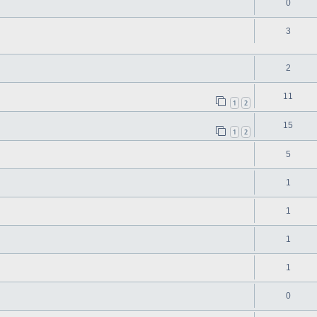
0
3
2
11
1
2
15
1
2
5
1
1
1
1
0