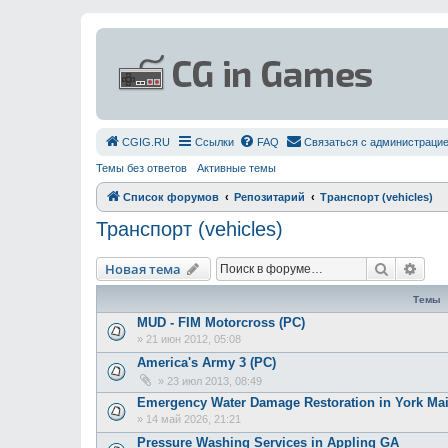
СGIG.RU
Ссылки
FAQ
Связаться с администраци
Темы без ответов
Активные темы
Список форумов
Репозитарий
Транспорт (vehicles)
Транспорт (vehicles)
Поиск
Рас
Новая тема
Темы
MUD - FIM Motorcross (PC)
»
21 июн 2012, 05:08
America's Army 3 (PC)
»
23 июл 2013, 08:49
Emergency Water Damage Restoration in York Ma
»
14 май 2026, 21:21
Pressure Washing Services in Appling GA