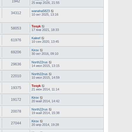
1942
25 мар 2026, 21:55
wanaha5823
34312
10 окт 2025, 13:16
Tosyk
58053
17 янв 2021, 18:33
Kaleef
61976
10 сен 2020, 13:45
Kirov
69206
30 окт 2016, 09:10
North22rus
29636
14 июл 2015, 13:15
North22rus
22010
10 июл 2015, 14:59
Tosyk
19375
21 июн 2014, 11:14
Kirov
19172
20 май 2014, 14:42
North22rus
20078
19 май 2014, 15:38
Kirov
27044
20 апр 2014, 19:28