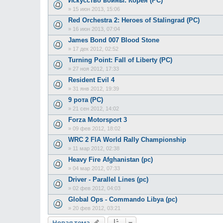
Искусство войны: Корея (PC)
»
15 июн 2013, 15:06
Red Orchestra 2: Heroes of Stalingrad (PC)
»
16 июн 2013, 07:04
James Bond 007 Blood Stone
»
17 дек 2012, 02:52
Turning Point: Fall of Liberty (PC)
»
27 ноя 2012, 17:33
Resident Evil 4
»
31 янв 2012, 19:39
9 рота (PC)
»
21 сен 2012, 14:02
Forza Motorsport 3
»
09 фев 2012, 18:02
WRC 2 FIA World Rally Championship
»
11 мар 2012, 02:38
Heavy Fire Afghanistan (pc)
»
04 мар 2012, 07:33
Driver - Parallel Lines (pc)
»
02 фев 2012, 04:03
Global Ops - Commando Libya (pc)
»
20 фев 2012, 03:21
Новая тема