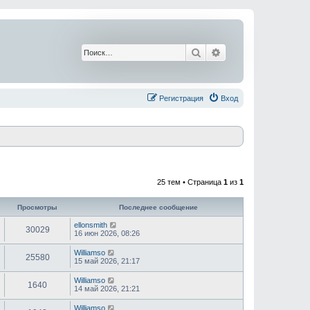
Поиск
Расширенный поис
Регистрация
Вход
25 тем • Страница
1
из
1
Просмотры
Последнее сообщение
ellonsmith
30029
16 июн 2026, 08:26
Williamso
25580
15 май 2026, 21:17
Williamso
1640
14 май 2026, 21:21
Williamso