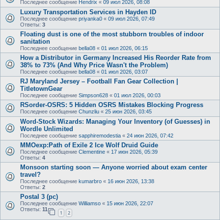
Последнее сообщение
Hendrix
«
09 июл 2026, 08:08
Luxury Transportation Services in Hayden ID
Последнее сообщение
priyanka0
«
09 июл 2026, 07:49
Ответы:
3
Floating dust is one of the most stubborn troubles of indoor
sanitation
Последнее сообщение
bella08
«
01 июл 2026, 06:15
How a Distributor in Germany Increased His Reorder Rate from
38% to 73% (And Why Price Wasn't the Problem)
Последнее сообщение
bella08
«
01 июл 2026, 03:07
RJ Maryland Jersey – Football Fan Gear Collection |
TitletownGear
Последнее сообщение
Simpson628
«
01 июл 2026, 00:03
RSorder-OSRS: 5 Hidden OSRS Mistakes Blocking Progress
Последнее сообщение
Chunzliu
«
25 июн 2026, 03:45
Word-Stock Wizards: Managing Your Inventory (of Guesses) in
Wordle Unlimited
Последнее сообщение
sapphiremodestia
«
24 июн 2026, 07:42
MMOexp:Path of Exile 2 Ice Wolf Druid Guide
Последнее сообщение
Clementine
«
17 июн 2026, 05:39
Ответы:
4
Monsoon starting soon — Anyone worried about exam center
travel?
Последнее сообщение
kumarbro
«
16 июн 2026, 13:38
Ответы:
2
Postal 3 (pc)
Последнее сообщение
Williamso
«
15 июн 2026, 22:07
Ответы:
11
1
2