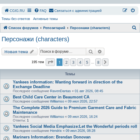
СGIG.RU
FAQ
Связаться с администрацией
Темы без ответов
Активные темы
П
Список форумов
Репозитарий
Персонажи (characters)
о
Персонажи (characters)
и
с
Поиск
Расширенный пои
Новая тема
к
Страница
1
из
8
1
2
3
4
5
8
След.
195 тем
…
Темы
Yankees information: Wanting forward in direction of the
Exchange Deadline
Последнее сообщение
RavenDantas
«
01 авг 2026, 08:45
Best Child Care Center in Beaumont CA
Последнее сообщение
Williamso
«
09 июл 2026, 22:57
The Complete 2026 Guide to Premium Garment Care and Fabric
Maintenance
Последнее сообщение
Williamso
«
09 июл 2026, 16:24
Ответы:
1
Yankees Social Media Emphasize:Let the Wonderful periods roll
Последнее сообщение
Hendrix
«
09 июл 2026, 08:28
Mariners Information: Brendan Donovan