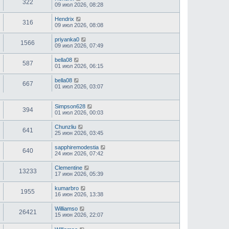
322
09 июл 2026, 08:28
Hendrix
316
09 июл 2026, 08:08
priyanka0
1566
09 июл 2026, 07:49
bella08
587
01 июл 2026, 06:15
bella08
667
01 июл 2026, 03:07
Simpson628
394
01 июл 2026, 00:03
Chunzliu
641
25 июн 2026, 03:45
sapphiremodestia
640
24 июн 2026, 07:42
Clementine
13233
17 июн 2026, 05:39
kumarbro
1955
16 июн 2026, 13:38
Williamso
26421
15 июн 2026, 22:07