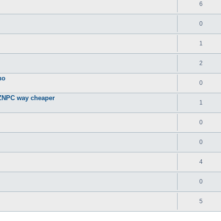
6
0
1
2
во
0
EZNPC way cheaper
1
0
0
4
0
5