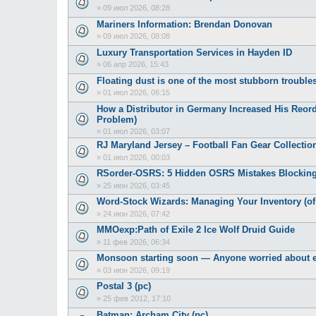
»
09 июл 2026, 08:28
Mariners Information: Brendan Donovan
»
09 июл 2026, 08:08
Luxury Transportation Services in Hayden ID
»
06 апр 2026, 15:43
Floating dust is one of the most stubborn troubles
»
01 июл 2026, 06:15
How a Distributor in Germany Increased His Reor
Problem)
»
01 июл 2026, 03:07
RJ Maryland Jersey – Football Fan Gear Collection
»
01 июл 2026, 00:03
RSorder-OSRS: 5 Hidden OSRS Mistakes Blocking
»
25 июн 2026, 03:45
Word-Stock Wizards: Managing Your Inventory (of
»
24 июн 2026, 07:42
MMOexp:Path of Exile 2 Ice Wolf Druid Guide
»
11 фев 2026, 06:34
Monsoon starting soon — Anyone worried about e
»
03 июн 2026, 09:19
Postal 3 (pc)
»
25 фев 2012, 17:10
Batman: Archam City (pc)