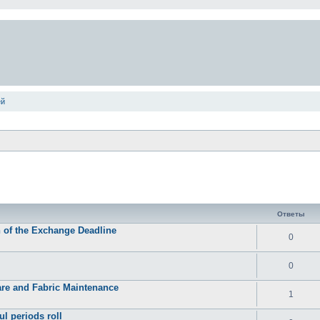
ей
ширенный поиск
Ответы
n of the Exchange Deadline
0
0
re and Fabric Maintenance
1
l periods roll