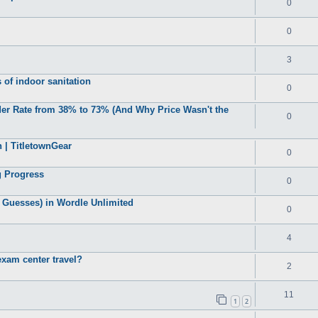
0
0
3
 of indoor sanitation
0
der Rate from 38% to 73% (And Why Price Wasn't the
0
 | TitletownGear
0
 Progress
0
 Guesses) in Wordle Unlimited
0
4
xam center travel?
2
11
1
2