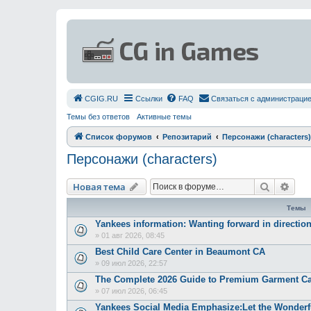
СGIG.RU
Ссылки
FAQ
Связаться с администраци
Темы без ответов
Активные темы
Список форумов
Репозитарий
Персонажи (characters)
Персонажи (characters)
Поиск
Рас
Новая тема
Темы
Yankees information: Wanting forward in directio
»
01 авг 2026, 08:45
Best Child Care Center in Beaumont CA
»
09 июл 2026, 22:57
The Complete 2026 Guide to Premium Garment Ca
»
07 июл 2026, 06:45
Yankees Social Media Emphasize:Let the Wonderfu