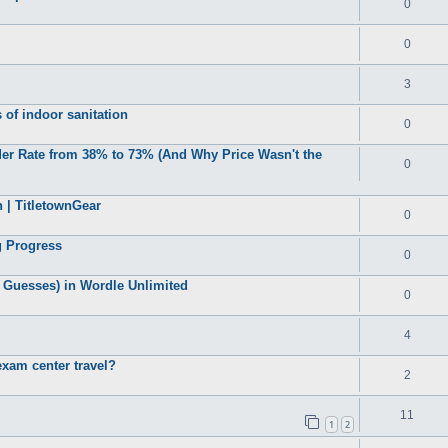
0
0
3
 of indoor sanitation
0
der Rate from 38% to 73% (And Why Price Wasn't the
0
 | TitletownGear
0
 Progress
0
 Guesses) in Wordle Unlimited
0
4
xam center travel?
2
11
1
2