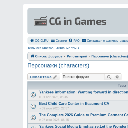
СGIG.RU
Ссылки
FAQ
Связаться с администраци
Темы без ответов
Активные темы
Список форумов
Репозитарий
Персонажи (characters)
Персонажи (characters)
Поиск
Рас
Новая тема
Темы
Yankees information: Wanting forward in directio
»
01 авг 2026, 08:45
Best Child Care Center in Beaumont CA
»
09 июл 2026, 22:57
The Complete 2026 Guide to Premium Garment Ca
»
07 июл 2026, 06:45
Yankees Social Media Emphasize:Let the Wonderfu