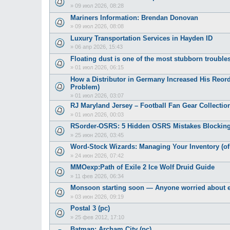
»
09 июл 2026, 08:28
Mariners Information: Brendan Donovan
»
09 июл 2026, 08:08
Luxury Transportation Services in Hayden ID
»
06 апр 2026, 15:43
Floating dust is one of the most stubborn troubles
»
01 июл 2026, 06:15
How a Distributor in Germany Increased His Reor
Problem)
»
01 июл 2026, 03:07
RJ Maryland Jersey – Football Fan Gear Collection
»
01 июл 2026, 00:03
RSorder-OSRS: 5 Hidden OSRS Mistakes Blocking
»
25 июн 2026, 03:45
Word-Stock Wizards: Managing Your Inventory (of
»
24 июн 2026, 07:42
MMOexp:Path of Exile 2 Ice Wolf Druid Guide
»
11 фев 2026, 06:34
Monsoon starting soon — Anyone worried about e
»
03 июн 2026, 09:19
Postal 3 (pc)
»
25 фев 2012, 17:10
Batman: Archam City (pc)