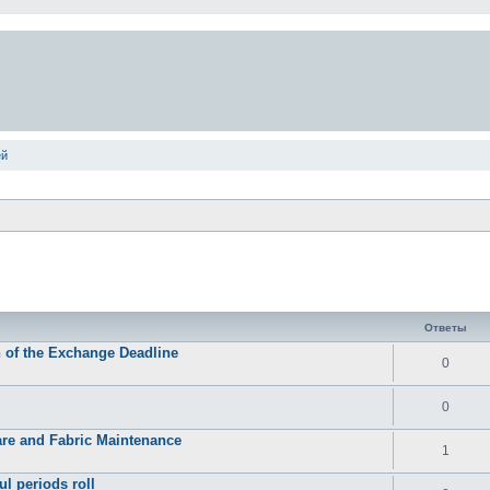
ей
ширенный поиск
Ответы
n of the Exchange Deadline
0
0
re and Fabric Maintenance
1
l periods roll