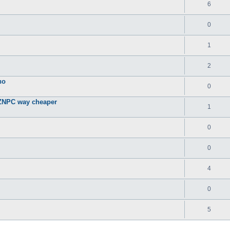
6
0
1
2
во
0
EZNPC way cheaper
1
0
0
4
0
5