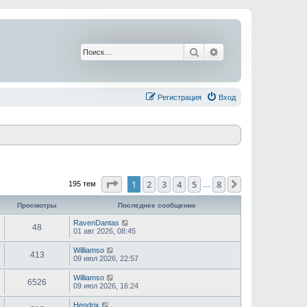
Поиск
Расширенный поис
Регистрация
Вход
Страница
1
из
8
1
2
3
4
5
8
След.
195 тем
…
Просмотры
Последнее сообщение
RavenDantas
48
01 авг 2026, 08:45
Williamso
413
09 июл 2026, 22:57
Williamso
6526
09 июл 2026, 16:24
Hendrix