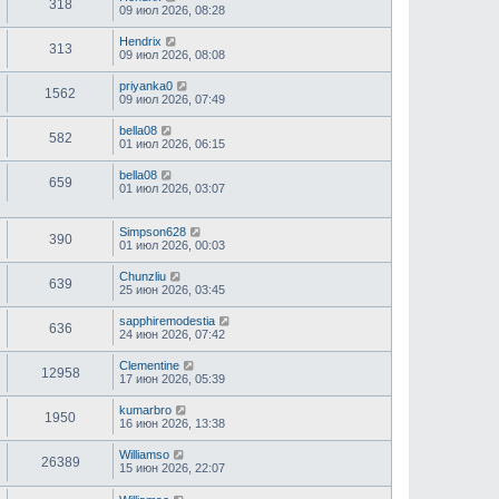
318
09 июл 2026, 08:28
Hendrix
313
09 июл 2026, 08:08
priyanka0
1562
09 июл 2026, 07:49
bella08
582
01 июл 2026, 06:15
bella08
659
01 июл 2026, 03:07
Simpson628
390
01 июл 2026, 00:03
Chunzliu
639
25 июн 2026, 03:45
sapphiremodestia
636
24 июн 2026, 07:42
Clementine
12958
17 июн 2026, 05:39
kumarbro
1950
16 июн 2026, 13:38
Williamso
26389
15 июн 2026, 22:07