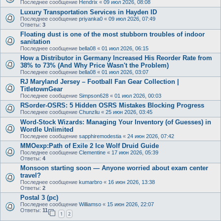
Последнее сообщение
Hendrix
«
09 июл 2026, 08:08
Luxury Transportation Services in Hayden ID
Последнее сообщение
priyanka0
«
09 июл 2026, 07:49
Ответы:
3
Floating dust is one of the most stubborn troubles of indoor
sanitation
Последнее сообщение
bella08
«
01 июл 2026, 06:15
How a Distributor in Germany Increased His Reorder Rate from
38% to 73% (And Why Price Wasn't the Problem)
Последнее сообщение
bella08
«
01 июл 2026, 03:07
RJ Maryland Jersey – Football Fan Gear Collection |
TitletownGear
Последнее сообщение
Simpson628
«
01 июл 2026, 00:03
RSorder-OSRS: 5 Hidden OSRS Mistakes Blocking Progress
Последнее сообщение
Chunzliu
«
25 июн 2026, 03:45
Word-Stock Wizards: Managing Your Inventory (of Guesses) in
Wordle Unlimited
Последнее сообщение
sapphiremodestia
«
24 июн 2026, 07:42
MMOexp:Path of Exile 2 Ice Wolf Druid Guide
Последнее сообщение
Clementine
«
17 июн 2026, 05:39
Ответы:
4
Monsoon starting soon — Anyone worried about exam center
travel?
Последнее сообщение
kumarbro
«
16 июн 2026, 13:38
Ответы:
2
Postal 3 (pc)
Последнее сообщение
Williamso
«
15 июн 2026, 22:07
Ответы:
11
1
2