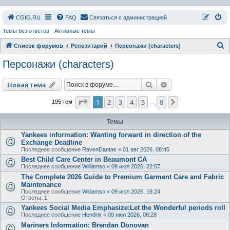
СGIG.RU
FAQ
Связаться с администрацией
Темы без ответов
Активные темы
П
Список форумов
Репозитарий
Персонажи (characters)
о
Персонажи (characters)
и
с
Поиск
Расширенный пои
Новая тема
к
Страница
1
из
8
1
2
3
4
5
8
След.
195 тем
…
Темы
Yankees information: Wanting forward in direction of the
Exchange Deadline
Последнее сообщение
RavenDantas
«
01 авг 2026, 08:45
Best Child Care Center in Beaumont CA
Последнее сообщение
Williamso
«
09 июл 2026, 22:57
The Complete 2026 Guide to Premium Garment Care and Fabric
Maintenance
Последнее сообщение
Williamso
«
09 июл 2026, 16:24
Ответы:
1
Yankees Social Media Emphasize:Let the Wonderful periods roll
Последнее сообщение
Hendrix
«
09 июл 2026, 08:28
Mariners Information: Brendan Donovan