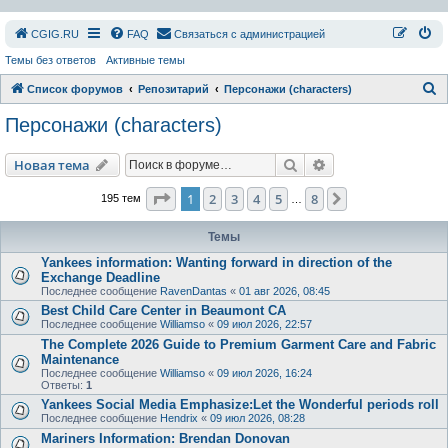
СGIG.RU
FAQ
Связаться с администрацией
Темы без ответов
Активные темы
П
Список форумов
Репозитарий
Персонажи (characters)
о
Персонажи (characters)
и
с
Поиск
Расширенный пои
Новая тема
к
Страница
1
из
8
1
2
3
4
5
8
След.
195 тем
…
Темы
Yankees information: Wanting forward in direction of the
Exchange Deadline
Последнее сообщение
RavenDantas
«
01 авг 2026, 08:45
Best Child Care Center in Beaumont CA
Последнее сообщение
Williamso
«
09 июл 2026, 22:57
The Complete 2026 Guide to Premium Garment Care and Fabric
Maintenance
Последнее сообщение
Williamso
«
09 июл 2026, 16:24
Ответы:
1
Yankees Social Media Emphasize:Let the Wonderful periods roll
Последнее сообщение
Hendrix
«
09 июл 2026, 08:28
Mariners Information: Brendan Donovan