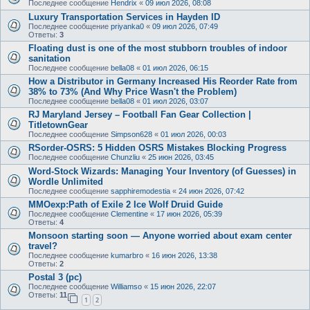
Последнее сообщение
Hendrix
«
09 июл 2026, 08:08
Luxury Transportation Services in Hayden ID
Последнее сообщение
priyanka0
«
09 июл 2026, 07:49
Ответы:
3
Floating dust is one of the most stubborn troubles of indoor
sanitation
Последнее сообщение
bella08
«
01 июл 2026, 06:15
How a Distributor in Germany Increased His Reorder Rate from
38% to 73% (And Why Price Wasn't the Problem)
Последнее сообщение
bella08
«
01 июл 2026, 03:07
RJ Maryland Jersey – Football Fan Gear Collection |
TitletownGear
Последнее сообщение
Simpson628
«
01 июл 2026, 00:03
RSorder-OSRS: 5 Hidden OSRS Mistakes Blocking Progress
Последнее сообщение
Chunzliu
«
25 июн 2026, 03:45
Word-Stock Wizards: Managing Your Inventory (of Guesses) in
Wordle Unlimited
Последнее сообщение
sapphiremodestia
«
24 июн 2026, 07:42
MMOexp:Path of Exile 2 Ice Wolf Druid Guide
Последнее сообщение
Clementine
«
17 июн 2026, 05:39
Ответы:
4
Monsoon starting soon — Anyone worried about exam center
travel?
Последнее сообщение
kumarbro
«
16 июн 2026, 13:38
Ответы:
2
Postal 3 (pc)
Последнее сообщение
Williamso
«
15 июн 2026, 22:07
Ответы:
11
1
2