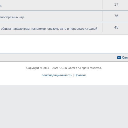
17
д.
76
знообразных игр
45
 общим параметрам. например, оружие, авто и персонаж из одной
Свя
Copyright © 2011 - 2026 CG in Games All rights reserved.
Конфиденциальность
|
Правила