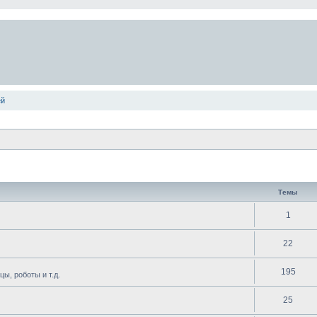
ей
Темы
1
22
195
ы, роботы и т.д.
25