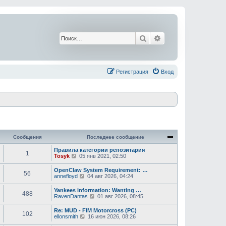
Поиск
Расширенный поис
Регистрация
Вход
Сообщения
Последнее сообщение
Правила категории репозитария
1
П
Tosyk
05 янв 2021, 02:50
е
р
OpenClaw System Requirement: …
56
е
П
annefloyd
04 авг 2026, 04:24
й
е
т
р
Yankees information: Wanting …
и
488
е
П
RavenDantas
01 авг 2026, 08:45
к
й
е
п
т
р
о
Re: MUD - FIM Motorcross (PC)
и
102
е
с
П
ellonsmith
16 июн 2026, 08:26
к
й
л
е
п