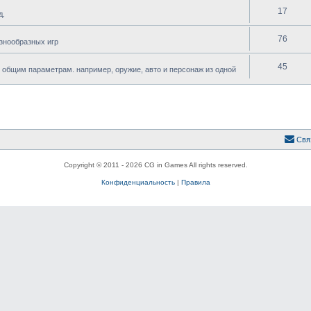
17
д.
76
знообразных игр
45
 общим параметрам. например, оружие, авто и персонаж из одной
Свя
Copyright © 2011 - 2026 CG in Games All rights reserved.
Конфиденциальность
|
Правила