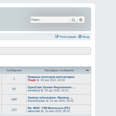
Поиск
Расширенный поис
Регистрация
Вход
Сообщения
Последнее сообщение
Правила категории репозитария
1
П
Tosyk
05 янв 2021, 02:50
е
р
OpenClaw System Requirement: …
56
е
П
annefloyd
04 авг 2026, 04:24
й
е
т
р
Yankees information: Wanting …
и
488
е
П
RavenDantas
01 авг 2026, 08:45
к
й
е
п
т
р
о
Re: MUD - FIM Motorcross (PC)
и
102
е
с
П
ellonsmith
16 июн 2026, 08:26
к
й
л
е
п