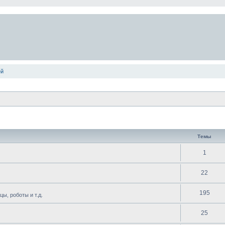
ей
Темы
1
22
195
ы, роботы и т.д.
25