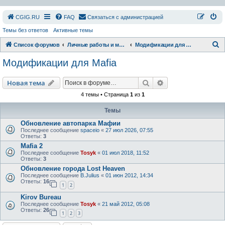
СGIG.RU
FAQ
Связаться с администрацией
Темы без ответов
Активные темы
П
Список форумов
Личные работы и модификации
Модификации для Mafia
о
Модификации для Mafia
и
с
Поиск
Расширенный пои
Новая тема
к
4 темы • Страница
1
из
1
Темы
Обновление автопарка Мафии
Последнее сообщение
spaceio
«
27 июл 2026, 07:55
Ответы:
3
Mafia 2
Последнее сообщение
Tosyk
«
01 июл 2018, 11:52
Ответы:
3
Обновление города Lost Heaven
Последнее сообщение
B.Julius
«
01 июн 2012, 14:34
Ответы:
16
1
2
Kirov Bureau
Последнее сообщение
Tosyk
«
21 май 2012, 05:08
Ответы:
26
1
2
3