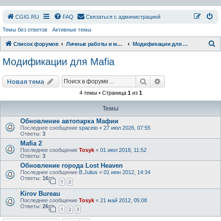
СGIG.RU
FAQ
Связаться с администрацией
Темы без ответов
Активные темы
П
Список форумов
Личные работы и модификации
Модификации для Mafia
о
Модификации для Mafia
и
с
Поиск
Расширенный пои
Новая тема
к
4 темы • Страница
1
из
1
Темы
Обновление автопарка Мафии
Последнее сообщение
spaceio
«
27 июл 2026, 07:55
Ответы:
3
Mafia 2
Последнее сообщение
Tosyk
«
01 июл 2018, 11:52
Ответы:
3
Обновление города Lost Heaven
Последнее сообщение
B.Julius
«
01 июн 2012, 14:34
Ответы:
16
1
2
Kirov Bureau
Последнее сообщение
Tosyk
«
21 май 2012, 05:08
Ответы:
26
1
2
3